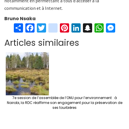
notamment en permettant à tous d’accéder à la
communication et à Internet.
Bruno Nsaka
S
Fa
T
in
Pi
Li
S
W
M
h
ce
wi
st
nt
n
n
h
es
Articles similaires
ar
b
tt
ag
er
ke
a
at
se
e
o
er
ra
es
dI
pc
sA
n
o
m
t
n
h
p
ge
k
at
p
r
7e session de l’assemblée de l’ONU pour l’environnement : à
Nairobi, la RDC réaffirme son engagement pour la préservation de
ses tourbières