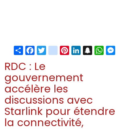
Share
Facebook
Twitter
instagram
Pinterest
LinkedIn
Snapchat
Whats
Me
RDC : Le
gouvernement
accélère les
discussions avec
Starlink pour étendre
la connectivité,