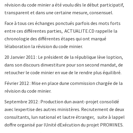
révision du code minier a été voulu dès le début participatif,
transparent et dans une certaine mesure, consensuel.
Face à tous ces échanges ponctués parfois des mots forts
entre ces différentes parties, ACTUALITE.CD rappelle la
chronologie des différentes étapes qui ont marqué
lélaboration la révision du code minier.
20 Janvier 2011 : Le président de la république lève loption,
dans son discours dinvestiture pour son second mandat, de
retoucher le code minier en vue de le rendre plus équilibré.
Février 2012 : Mise en place dune commission chargée de la
révision du code minier.
Septembre 2012 : Production dun avant-projet consolidé
avec lexpertise des autres ministères. Recrutement de deux
consultants, lun national et lautre étranger, suite à lappel
doffre organisé par lUnité dExécution du projet PROMINES.