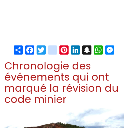
Share
Facebook
Twitter
instagram
Pinterest
LinkedIn
Snapchat
Whats
Me
Chronologie des
événements qui ont
marqué la révision du
code minier