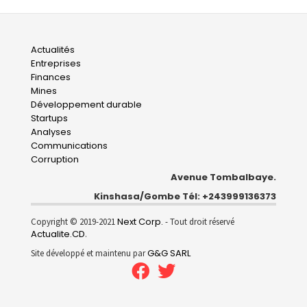
Main
Actualités
Entreprises
navigation
Finances
Mines
Développement durable
Startups
Analyses
Communications
Corruption
Avenue Tombalbaye.
Kinshasa/Gombe Tél: +243999136373
Next Corp.
Copyright © 2019-2021
- Tout droit réservé
Actualite.CD
.
G&G SARL
Site développé et maintenu par