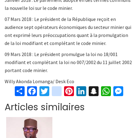
Janvier 2018 : Le parlement adopte en des termes communs
la nouvelle loi sur le code minier.
07 Mars 2018 : Le président de la République reçoit en
audience sept opérateurs économiques du secteur minier qui
ont exprimé leurs préoccupations quant à la promulgation
de la loi modifiant et complétant le code minier.
09 Mars 2018 : Le président promulgue la loi no 18/001
modifiant et complétant la loi no 007/2002 du 11 juillet 2002
portant code minier.
Willy Akonda Lomanga/ Desk Eco
S
Fa
T
in
Pi
Li
S
W
M
h
ce
wi
st
nt
n
n
h
es
Articles similaires
ar
b
tt
ag
er
ke
a
at
se
e
o
er
ra
es
dI
pc
sA
n
o
m
t
n
h
p
ge