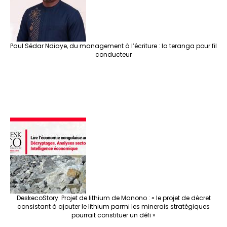
k
at
p
r
Paul Sédar Ndiaye, du management à l’écriture : la teranga pour fil
conducteur
DeskecoStory: Projet de lithium de Manono : « le projet de décret
consistant à ajouter le lithium parmi les minerais stratégiques
pourrait constituer un défi »