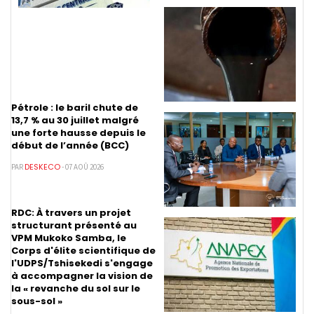
Pétrole : le baril chute de
13,7 % au 30 juillet malgré
une forte hausse depuis le
début de l’année (BCC)
DESKECO
PAR
- 07 AOÛ 2026
RDC: À travers un projet
structurant présenté au
VPM Mukoko Samba, le
Corps d'élite scientifique de
l'UDPS/Tshisekedi s'engage
à accompagner la vision de
la « revanche du sol sur le
sous-sol »