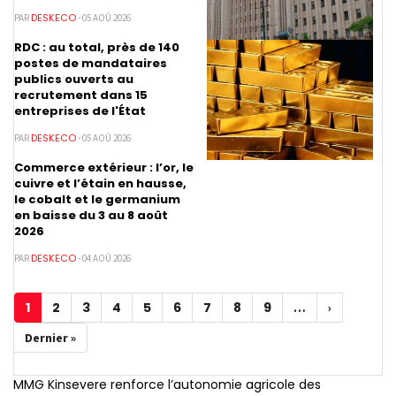
DESKECO
PAR
- 05 AOÛ 2026
RDC : au total, près de 140
postes de mandataires
publics ouverts au
recrutement dans 15
entreprises de l'État
DESKECO
PAR
- 05 AOÛ 2026
Commerce extérieur : l’or, le
cuivre et l’étain en hausse,
le cobalt et le germanium
en baisse du 3 au 8 août
2026
DESKECO
PAR
- 04 AOÛ 2026
Pagination
1
2
3
4
5
6
7
8
9
Page
Page
Page
Page
Page
Page
Page
Page
Page
…
Page
›
courante
suivante
Dernière
Dernier »
page
MMG Kinsevere renforce l’autonomie agricole des