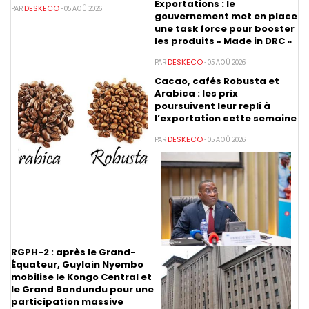
Exportations : le
DESKECO
PAR
- 05 AOÛ 2026
gouvernement met en place
une task force pour booster
les produits « Made in DRC »
DESKECO
PAR
- 05 AOÛ 2026
Cacao, cafés Robusta et
Arabica : les prix
poursuivent leur repli à
l’exportation cette semaine
DESKECO
PAR
- 05 AOÛ 2026
RGPH-2 : après le Grand-
Équateur, Guylain Nyembo
mobilise le Kongo Central et
le Grand Bandundu pour une
participation massive