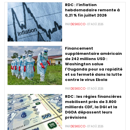
RDC : l’inflation
hebdomadaire remonte à
0,21 % fin juillet 2026
DESKECO
PAR
- 07 AOÛ 2026
Financement
supplémentaire américain
de 242 millions USD :
Washington salue
l'Ouganda pour sa rapidité
et sa fermeté dans la lutte
contre le virus Ebola
DESKECO
PAR
- 07 AOÛ 2026
RDC : les régies financières
mobilisent près de 3.800
milliards CDF, la DGI et la
DGDA dépassent leurs
prévisions
DESKECO
PAR
- 07 AOÛ 2026