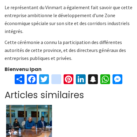
Le représentant du Vinmart a également fait savoir que cette
entreprise ambitionne le développement d’une Zone
économique spéciale sur son site et des corridors industriels
intégrés.
Cette cérémonie a connu la participation des différentes
autorités de cette province, et des directeurs généraux des
entreprises publiques et privées.
Bienvenu Ipan
S
Fa
T
in
Pi
Li
S
W
M
h
ce
wi
st
nt
n
n
h
es
Articles similaires
ar
b
tt
ag
er
ke
a
at
se
e
o
er
ra
es
dI
pc
sA
n
o
m
t
n
h
p
ge
k
at
p
r