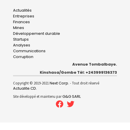
Main
Actualités
Entreprises
navigation
Finances
Mines
Développement durable
Startups
Analyses
Communications
Corruption
Avenue Tombalbaye.
Kinshasa/Gombe Tél: +243999136373
Next Corp.
Copyright © 2019-2021
- Tout droit réservé
Actualite.CD
.
G&G SARL
Site développé et maintenu par