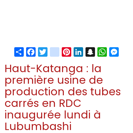
Share
Facebook
Twitter
instagram
Pinterest
LinkedIn
Snapchat
Whats
Me
Haut-Katanga : la
première usine de
production des tubes
carrés en RDC
inaugurée lundi à
Lubumbashi