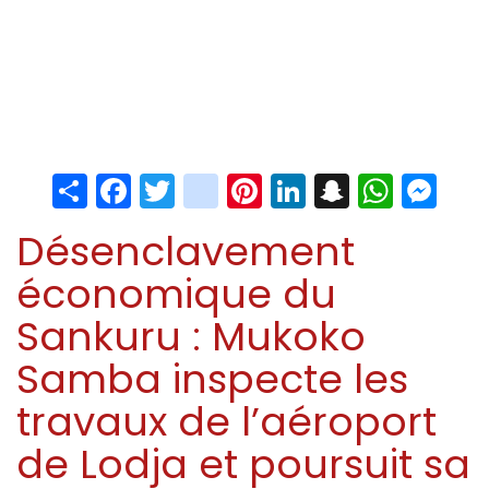
Share
Facebook
Twitter
instagram
Pinterest
LinkedIn
Snapchat
Whats
Me
Désenclavement
économique du
Sankuru : Mukoko
Samba inspecte les
travaux de l’aéroport
de Lodja et poursuit sa