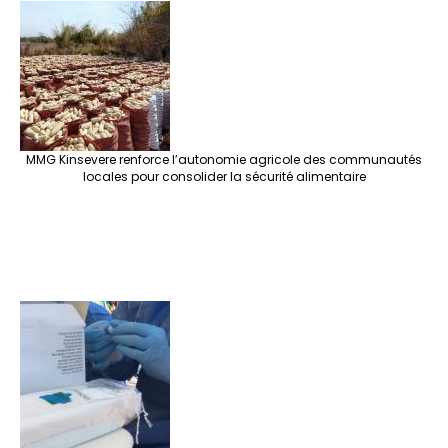
e
o
er
ra
es
dI
pc
sA
n
o
m
t
n
h
p
ge
k
at
p
r
MMG Kinsevere renforce l’autonomie agricole des communautés
locales pour consolider la sécurité alimentaire