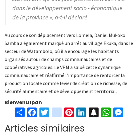
dans le développement socio - économique
de la province », a-t-il déclaré.
Au cours de son déplacement vers Lomela, Daniel Mukoko
Samba a également marqué un arrêt au village Ekuka, dans le
secteur de Watambolo, où il a encouragé les habitants
organisés autour de champs communautaires et de
coopératives agricoles. Le VPM a salué cette dynamique
communautaire et réaffirmé l’importance de renforcer la
production locale comme levier de création de richesse, de
sécurité alimentaire et de développement territorial.
Bienvenu Ipan
S
Fa
T
in
Pi
Li
S
W
M
h
ce
wi
st
nt
n
n
h
es
Articles similaires
ar
b
tt
ag
er
ke
a
at
se