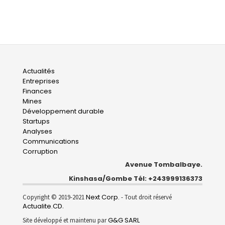
Main
Actualités
Entreprises
navigation
Finances
Mines
Développement durable
Startups
Analyses
Communications
Corruption
Avenue Tombalbaye.
Kinshasa/Gombe Tél: +243999136373
Next Corp.
Copyright © 2019-2021
- Tout droit réservé
Actualite.CD
.
G&G SARL
Site développé et maintenu par