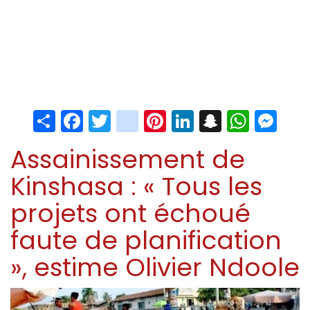
Share
Facebook
Twitter
instagram
Pinterest
LinkedIn
Snapchat
Whats
Me
Assainissement de
Kinshasa : « Tous les
projets ont échoué
faute de planification
», estime Olivier Ndoole