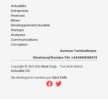
Main
Actualités
Entreprises
navigation
Finances
Mines
Développement durable
Startups
Analyses
Communications
Corruption
Avenue Tombalbaye.
Kinshasa/Gombe Tél: +243999136373
Next Corp.
Copyright © 2019-2021
- Tout droit réservé
Actualite.CD
.
G&G SARL
Site développé et maintenu par