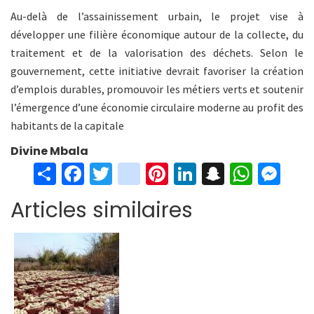
Au-delà de l’assainissement urbain, le projet vise à
développer une filière économique autour de la collecte, du
traitement et de la valorisation des déchets. Selon le
gouvernement, cette initiative devrait favoriser la création
d’emplois durables, promouvoir les métiers verts et soutenir
l’émergence d’une économie circulaire moderne au profit des
habitants de la capitale
Divine Mbala
S
Fa
T
in
Pi
Li
S
W
M
h
ce
wi
st
nt
n
n
h
es
Articles similaires
ar
b
tt
ag
er
ke
a
at
se
e
o
er
ra
es
dI
pc
sA
n
o
m
t
n
h
p
ge
k
at
p
r