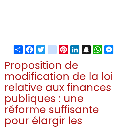
Share
Facebook
Twitter
instagram
Pinterest
LinkedIn
Snapchat
Whats
Me
Proposition de
modification de la loi
relative aux finances
publiques : une
réforme suffisante
pour élargir les