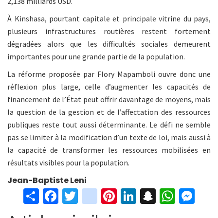
2,138 milliards USD.
À Kinshasa, pourtant capitale et principale vitrine du pays,
plusieurs infrastructures routières restent fortement
dégradées alors que les difficultés sociales demeurent
importantes pour une grande partie de la population.
La réforme proposée par Flory Mapamboli ouvre donc une
réflexion plus large, celle d’augmenter les capacités de
financement de l’État peut offrir davantage de moyens, mais
la question de la gestion et de l’affectation des ressources
publiques reste tout aussi déterminante. Le défi ne semble
pas se limiter à la modification d’un texte de loi, mais aussi à
la capacité de transformer les ressources mobilisées en
résultats visibles pour la population.
Jean-Baptiste Leni
S
Fa
T
in
Pi
Li
S
W
M
h
ce
wi
st
nt
n
n
h
es