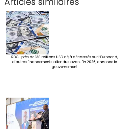
Articles similaires
ar
b
tt
ag
er
ke
a
at
se
e
o
er
ra
es
dI
pc
sA
n
o
m
t
n
h
p
ge
k
at
p
r
RDC : près de 138 millions USD déjà décaissés sur l’Eurobond,
d’autres financements attendus avant fin 2026, annonce le
gouvernement