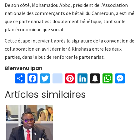
De son côté, Mohamadou Abbo, président de l’Association
nationale des commerçants de bétail du Cameroun, a estimé
que ce partenariat est doublement bénéfique, tant sur le
plan économique que social.
Cette étape intervient après la signature de la convention de
collaboration en avril dernier à Kinshasa entre les deux
parties, dans le but de renforcer le partenariat.
Bienvenu Ipan
S
Fa
T
in
Pi
Li
S
W
M
h
ce
wi
st
nt
n
n
h
es
Articles similaires
ar
b
tt
ag
er
ke
a
at
se
e
o
er
ra
es
dI
pc
sA
n
o
m
t
n
h
p
ge
k
at
p
r