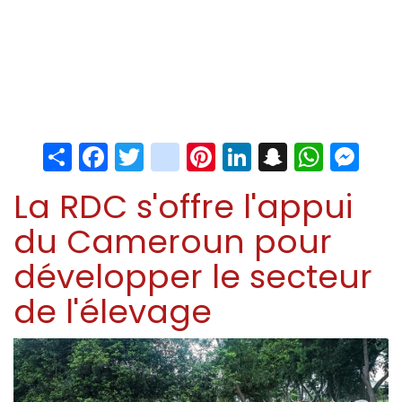
Share
Facebook
Twitter
instagram
Pinterest
LinkedIn
Snapchat
Whats
Me
La RDC s'offre l'appui
du Cameroun pour
développer le secteur
de l'élevage