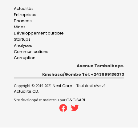
Main
Actualités
Entreprises
navigation
Finances
Mines
Développement durable
Startups
Analyses
Communications
Corruption
Avenue Tombalbaye.
Kinshasa/Gombe Tél: +243999136373
Next Corp.
Copyright © 2019-2021
- Tout droit réservé
Actualite.CD
.
G&G SARL
Site développé et maintenu par