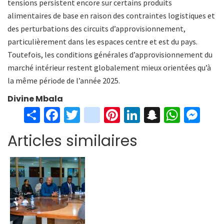
tensions persistent encore sur certains produits
alimentaires de base en raison des contraintes logistiques et
des perturbations des circuits d’approvisionnement,
particulièrement dans les espaces centre et est du pays.
Toutefois, les conditions générales d’approvisionnement du
marché intérieur restent globalement mieux orientées qu’à
la même période de l’année 2025.
Divine Mbala
S
Fa
T
in
Pi
Li
S
W
M
h
ce
wi
st
nt
n
n
h
es
Articles similaires
ar
b
tt
ag
er
ke
a
at
se
e
o
er
ra
es
dI
pc
sA
n
o
m
t
n
h
p
ge
k
at
p
r