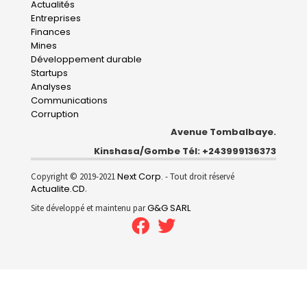
Main
Actualités
Entreprises
navigation
Finances
Mines
Développement durable
Startups
Analyses
Communications
Corruption
Avenue Tombalbaye.
Kinshasa/Gombe Tél: +243999136373
Next Corp.
Copyright © 2019-2021
- Tout droit réservé
Actualite.CD
.
G&G SARL
Site développé et maintenu par