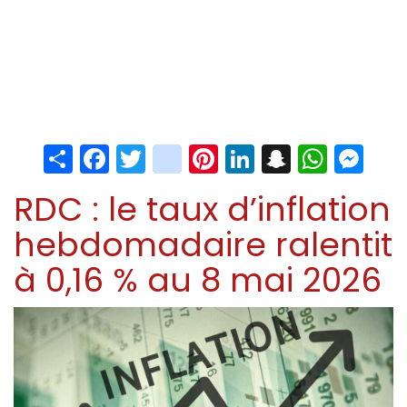
Share
Facebook
Twitter
instagram
Pinterest
LinkedIn
Snapchat
Whats
Me
RDC : le taux d’inflation
hebdomadaire ralentit
à 0,16 % au 8 mai 2026