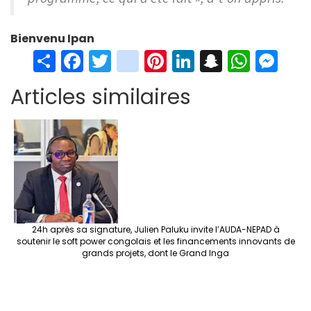
Bienvenu Ipan
S
Fa
T
in
Pi
Li
S
W
M
h
ce
wi
st
nt
n
n
h
es
Articles similaires
ar
b
tt
ag
er
ke
a
at
se
e
o
er
ra
es
dI
pc
sA
n
o
m
t
n
h
p
ge
k
at
p
r
24h après sa signature, Julien Paluku invite l’AUDA-NEPAD à
soutenir le soft power congolais et les financements innovants de
grands projets, dont le Grand Inga