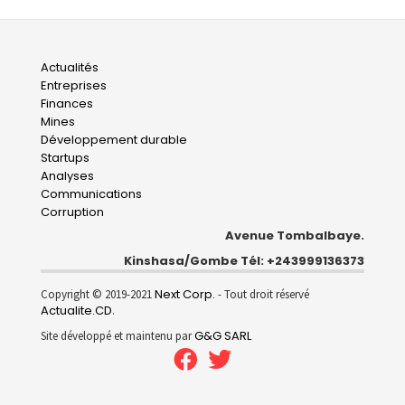
Main
Actualités
Entreprises
navigation
Finances
Mines
Développement durable
Startups
Analyses
Communications
Corruption
Avenue Tombalbaye.
Kinshasa/Gombe Tél: +243999136373
Next Corp.
Copyright © 2019-2021
- Tout droit réservé
Actualite.CD
.
G&G SARL
Site développé et maintenu par