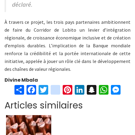
déclaré.
À travers ce projet, les trois pays partenaires ambitionnent
de faire du Corridor de Lobito un levier d’intégration
régionale, de croissance économique inclusive et de création
d’emplois durables. L’implication de la Banque mondiale
renforce la crédibilité et la portée internationale de cette
initiative, appelée à jouer un rôle clé dans le développement
des chaînes de valeur régionales.
Divine Mbala
S
Fa
T
in
Pi
Li
S
W
M
h
ce
wi
st
nt
n
n
h
es
Articles similaires
ar
b
tt
ag
er
ke
a
at
se
e
o
er
ra
es
dI
pc
sA
n
o
m
t
n
h
p
ge