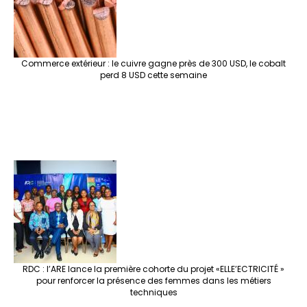
k
at
p
r
Commerce extérieur : le cuivre gagne près de 300 USD, le cobalt
perd 8 USD cette semaine
RDC : l’ARE lance la première cohorte du projet «ELLE’ECTRICITÉ »
pour renforcer la présence des femmes dans les métiers
techniques