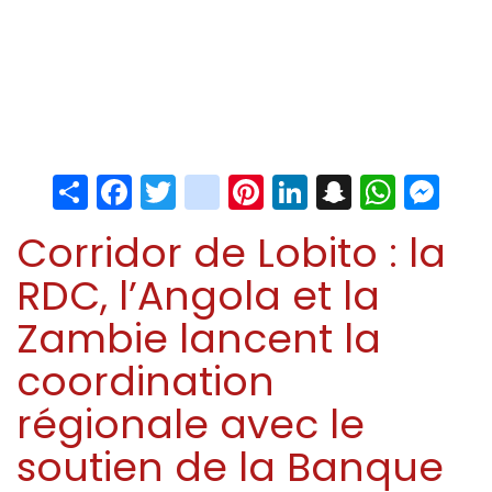
Share
Facebook
Twitter
instagram
Pinterest
LinkedIn
Snapchat
Whats
Me
Corridor de Lobito : la
RDC, l’Angola et la
Zambie lancent la
coordination
régionale avec le
soutien de la Banque