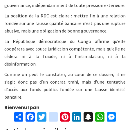
gouvernance, indépendamment de toute pression extérieure.
La position de la RDC est claire : mettre fin à une relation
fondée sur une fausse qualité bancaire n’est pas une rupture
abusive, mais une obligation de bonne gouvernance.
La République démocratique du Congo affirme qu’elle
coopérera avec toute juridiction compétente, mais qu’elle ne
cédera ni à la fraude, ni à l’intimidation, ni à la
désinformation.
Comme on peut le constater, au cœur de ce dossier, il ne
s’agit donc pas d’un contrat trahi, mais d’une tentative
d’accès aux fonds publics fondée sur une fausse identité
bancaire.
Bienvenu Ipan
S
Fa
T
in
Pi
Li
S
W
M
h
ce
wi
st
nt
n
n
h
es