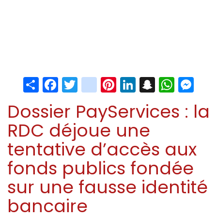
Share
Facebook
Twitter
instagram
Pinterest
LinkedIn
Snapchat
Whats
Me
Dossier PayServices : la
RDC déjoue une
tentative d’accès aux
fonds publics fondée
sur une fausse identité
bancaire