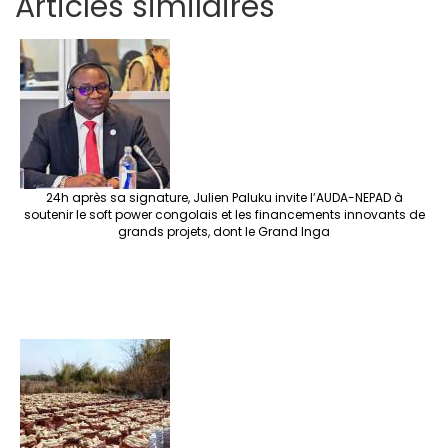
Articles similaires
ar
b
tt
ag
er
ke
a
at
se
e
o
er
ra
es
dI
pc
sA
n
o
m
t
n
h
p
ge
k
at
p
r
24h après sa signature, Julien Paluku invite l’AUDA-NEPAD à
soutenir le soft power congolais et les financements innovants de
grands projets, dont le Grand Inga