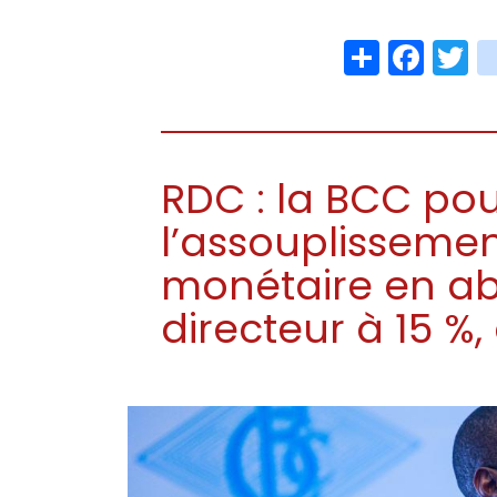
Share
Face
T
RDC : la BCC pou
l’assouplissemen
monétaire en ab
directeur à 15 %,