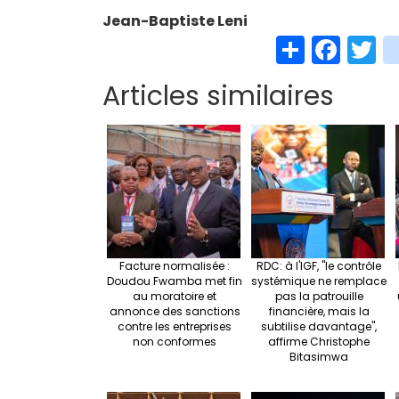
Jean-Baptiste Leni
S
Fa
T
h
ce
w
Articles similaires
ar
b
t
e
o
e
o
k
Facture normalisée :
RDC: à l'IGF, "le contrôle
Doudou Fwamba met fin
systémique ne remplace
au moratoire et
pas la patrouille
annonce des sanctions
financière, mais la
contre les entreprises
subtilise davantage",
non conformes
affirme Christophe
Bitasimwa