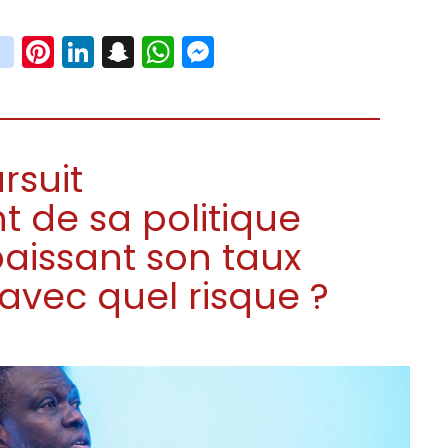
book
witter
instagram
Pinterest
LinkedIn
Snapchat
WhatsApp
Messenger
rsuit
t de sa politique
aissant son taux
 avec quel risque ?