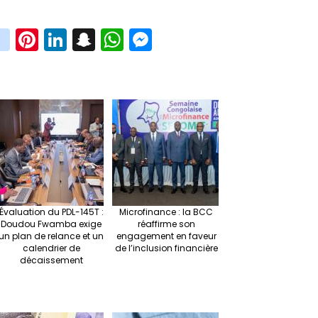
in
Pi
Li
S
W
M
i
st
nt
n
n
h
es
t
ag
er
ke
a
at
se
r
ra
es
dI
pc
sA
n
m
t
n
h
p
ge
at
p
r
Évaluation du PDL-145T :
Microfinance : la BCC
Doudou Fwamba exige
réaffirme son
un plan de relance et un
engagement en faveur
calendrier de
de l’inclusion financière
décaissement