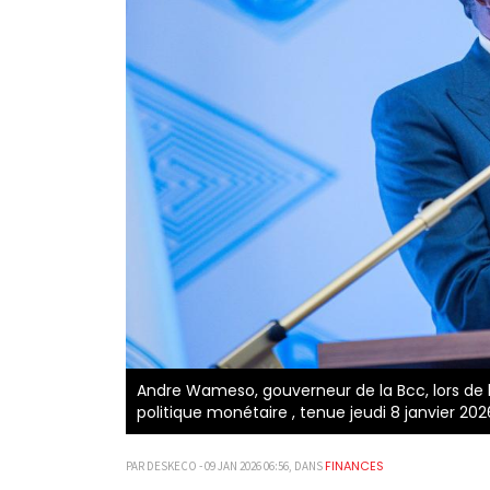
Andre Wameso, gouverneur de la Bcc, lors de 
politique monétaire , tenue jeudi 8 janvier 202
FINANCES
PAR DESKECO - 09 JAN 2026 06:56, DANS