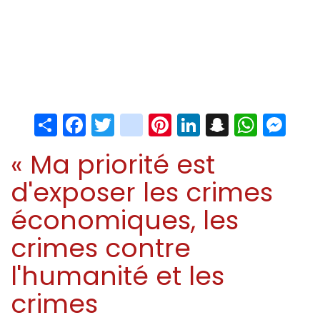
Share
Facebook
Twitter
instagram
Pinterest
LinkedIn
Snapchat
Whats
Me
« Ma priorité est
d'exposer les crimes
économiques, les
crimes contre
l'humanité et les
crimes