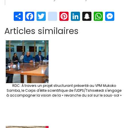
S
Fa
T
in
Pi
Li
S
W
M
h
ce
wi
st
nt
n
n
h
es
Articles similaires
ar
b
tt
ag
er
ke
a
at
se
e
o
er
ra
es
dI
pc
sA
n
o
m
t
n
h
p
ge
k
at
p
r
RDC: À travers un projet structurant présenté au VPM Mukoko
Samba, le Corps d'élite scientifique de l'UDPS/Tshisekedi s'engage
à accompagner la vision de la « revanche du sol sur le sous-sol »