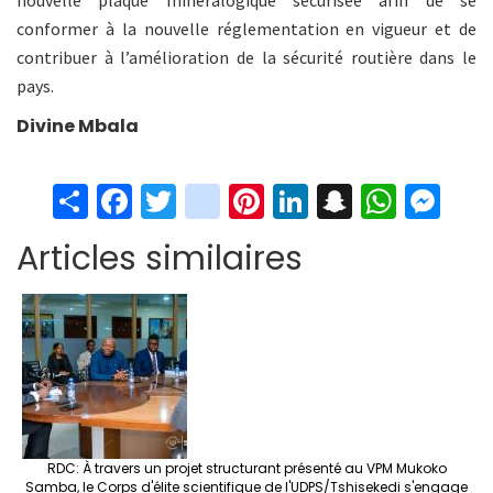
nouvelle plaque minéralogique sécurisée afin de se
conformer à la nouvelle réglementation en vigueur et de
contribuer à l’amélioration de la sécurité routière dans le
pays.
Divine Mbala
S
Fa
T
in
Pi
Li
S
W
M
h
ce
wi
st
nt
n
n
h
es
Articles similaires
ar
b
tt
ag
er
ke
a
at
se
e
o
er
ra
es
dI
pc
sA
n
o
m
t
n
h
p
ge
k
at
p
r
RDC: À travers un projet structurant présenté au VPM Mukoko
Samba, le Corps d'élite scientifique de l'UDPS/Tshisekedi s'engage