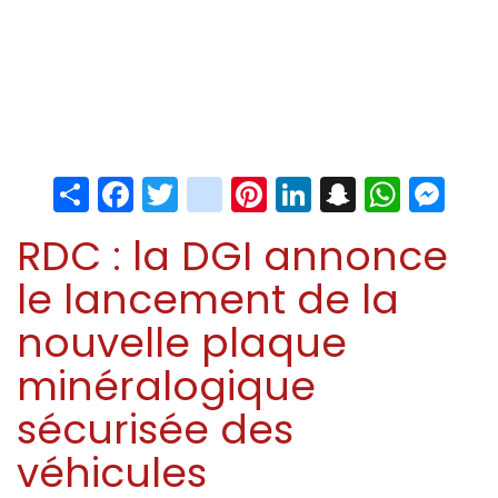
Share
Facebook
Twitter
instagram
Pinterest
LinkedIn
Snapchat
Whats
Me
RDC : la DGI annonce
le lancement de la
nouvelle plaque
minéralogique
sécurisée des
véhicules