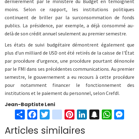
dernièrement par le ministère du Budget en témoignent
moins. Selon ce rapport, les institutions politiques
continuent de briller par la surconsommation de fonds
publics. La présidence, par exemple, a déjà consommé au-
delà de son crédit annuel seulement au premier semestre.
Les états de suivi budgétaire démontrent également que
plus d'un milliard de USD ont été retirés de la caisse de l'État
par procédure d'urgence, une procédure pourtant dénoncée
par le FMI dans ses précédentes communications. Au premier
semestre, le gouvernement a eu recours à cette procédure
pour notamment financer le fonctionnement des
institutions et le paiement du personnel, selon Crefdl.
Jean-Baptiste Leni
S
Fa
T
in
Pi
Li
S
W
M
h
ce
wi
st
nt
n
n
h
es
Articles similaires
ar
b
tt
ag
er
ke
a
at
se