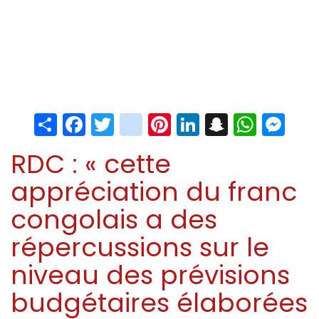
Share
Facebook
Twitter
instagram
Pinterest
LinkedIn
Snapchat
Whats
Me
RDC : « cette
appréciation du franc
congolais a des
répercussions sur le
niveau des prévisions
budgétaires élaborées