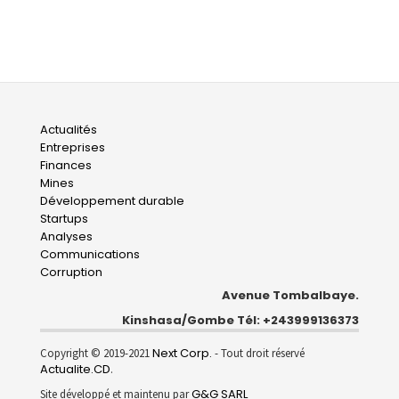
Main
Actualités
Entreprises
navigation
Finances
Mines
Développement durable
Startups
Analyses
Communications
Corruption
Avenue Tombalbaye.
Kinshasa/Gombe Tél: +243999136373
Next Corp.
Copyright © 2019-2021
- Tout droit réservé
Actualite.CD
.
G&G SARL
Site développé et maintenu par