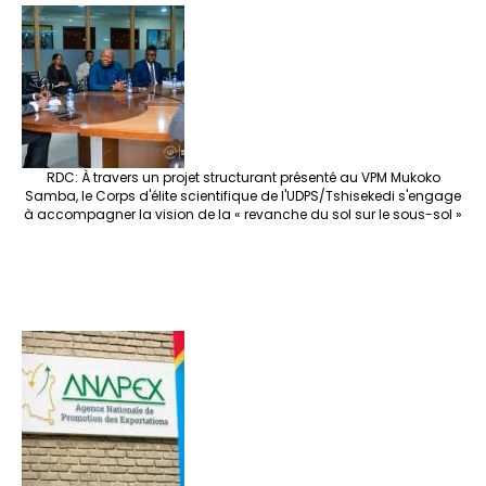
e
o
er
ra
es
dI
pc
sA
n
o
m
t
n
h
p
ge
k
at
p
r
RDC: À travers un projet structurant présenté au VPM Mukoko
Samba, le Corps d'élite scientifique de l'UDPS/Tshisekedi s'engage
à accompagner la vision de la « revanche du sol sur le sous-sol »