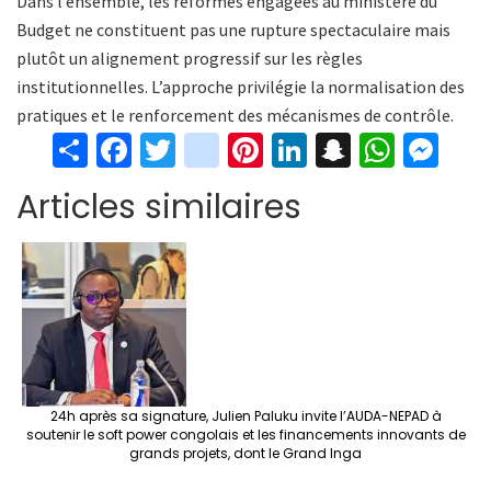
Dans l’ensemble, les réformes engagées au ministère du
Budget ne constituent pas une rupture spectaculaire mais
plutôt un alignement progressif sur les règles
institutionnelles. L’approche privilégie la normalisation des
pratiques et le renforcement des mécanismes de contrôle.
S
Fa
T
in
Pi
Li
S
W
M
h
ce
wi
st
nt
n
n
h
es
Articles similaires
ar
b
tt
ag
er
ke
a
at
se
e
o
er
ra
es
dI
pc
sA
n
o
m
t
n
h
p
ge
k
at
p
r
24h après sa signature, Julien Paluku invite l’AUDA-NEPAD à
soutenir le soft power congolais et les financements innovants de
grands projets, dont le Grand Inga