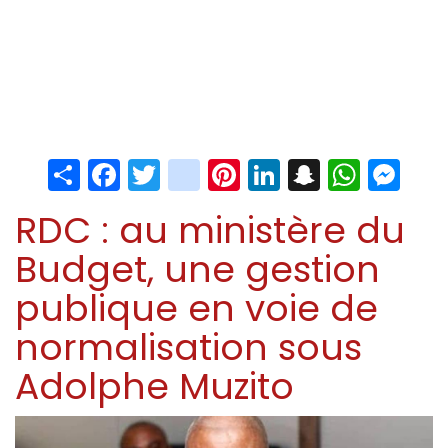
Share
Facebook
Twitter
instagram
Pinterest
LinkedIn
Snapchat
Whats
Me
RDC : au ministère du
Budget, une gestion
publique en voie de
normalisation sous
Adolphe Muzito