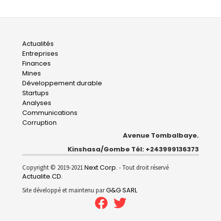
Main
Actualités
Entreprises
navigation
Finances
Mines
Développement durable
Startups
Analyses
Communications
Corruption
Avenue Tombalbaye.
Kinshasa/Gombe Tél: +243999136373
Next Corp.
Copyright © 2019-2021
- Tout droit réservé
Actualite.CD
.
G&G SARL
Site développé et maintenu par