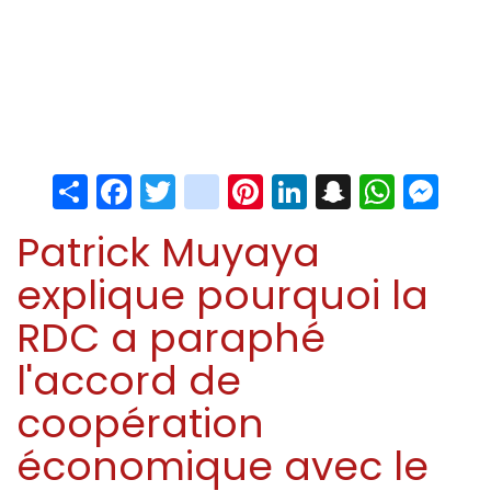
Share
Facebook
Twitter
instagram
Pinterest
LinkedIn
Snapchat
Whats
Me
Patrick Muyaya
explique pourquoi la
RDC a paraphé
l'accord de
coopération
économique avec le