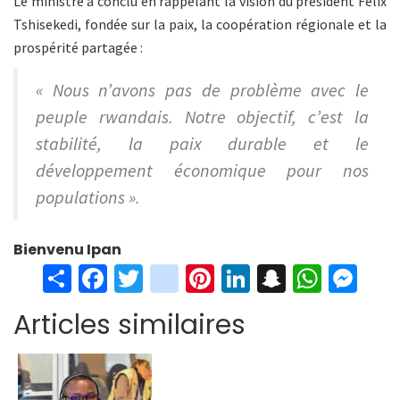
Le ministre a conclu en rappelant la vision du président Félix
Tshisekedi, fondée sur la paix, la coopération régionale et la
prospérité partagée :
« Nous n’avons pas de problème avec le
peuple rwandais. Notre objectif, c’est la
stabilité, la paix durable et le
développement économique pour nos
populations ».
Bienvenu Ipan
S
Fa
T
in
Pi
Li
S
W
M
h
ce
wi
st
nt
n
n
h
es
Articles similaires
ar
b
tt
ag
er
ke
a
at
se
e
o
er
ra
es
dI
pc
sA
n
o
m
t
n
h
p
ge