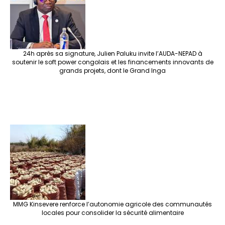
k
at
p
r
24h après sa signature, Julien Paluku invite l’AUDA-NEPAD à
soutenir le soft power congolais et les financements innovants de
grands projets, dont le Grand Inga
MMG Kinsevere renforce l’autonomie agricole des communautés
locales pour consolider la sécurité alimentaire