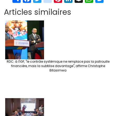
h
ce
wi
st
nt
n
n
h
es
Articles similaires
ar
b
tt
ag
er
ke
a
at
se
e
o
er
ra
es
dI
pc
sA
n
o
m
t
n
h
p
ge
k
at
p
r
RDC: à l'IGF, "le contrôle systémique ne remplace pas la patrouille
financière, mais la subtilise davantage", affirme Christophe
Bitasimwa