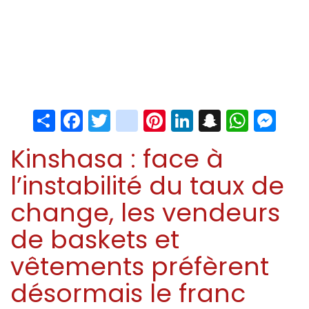
Share
Facebook
Twitter
instagram
Pinterest
LinkedIn
Snapchat
Whats
Me
Kinshasa : face à
l’instabilité du taux de
change, les vendeurs
de baskets et
vêtements préfèrent
désormais le franc