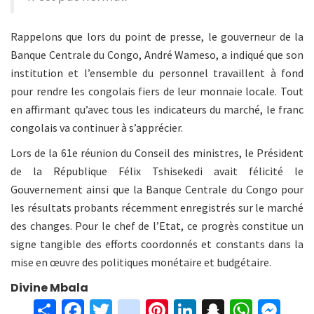
Rappelons que lors du point de presse, le gouverneur de la
Banque Centrale du Congo, André Wameso, a indiqué que son
institution et l’ensemble du personnel travaillent à fond
pour rendre les congolais fiers de leur monnaie locale. Tout
en affirmant qu’avec tous les indicateurs du marché, le franc
congolais va continuer à s’apprécier.
Lors de la 61e réunion du Conseil des ministres, le Président
de la République Félix Tshisekedi avait félicité le
Gouvernement ainsi que la Banque Centrale du Congo pour
les résultats probants récemment enregistrés sur le marché
des changes. Pour le chef de l’Etat, ce progrès constitue un
signe tangible des efforts coordonnés et constants dans la
mise en œuvre des politiques monétaire et budgétaire.
Divine Mbala
S
Fa
T
in
Pi
Li
S
W
M