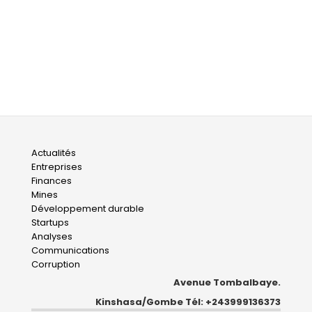
Main
Actualités
Entreprises
navigation
Finances
Mines
Développement durable
Startups
Analyses
Communications
Corruption
Avenue Tombalbaye.
Kinshasa/Gombe Tél: +243999136373