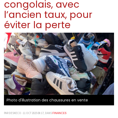
congolais, avec
l’ancien taux, pour
éviter la perte
Photo d'illustration des chaussures en vente
FINANCES
PAR DESKECO - 11 OCT 2025 08:17, DANS