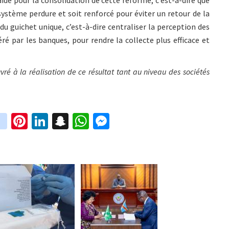
ystème perdure et soit renforcé pour éviter un retour de la
 du guichet unique, c’est-à-dire centraliser la perception des
é par les banques, pour rendre la collecte plus efficace et
vré à la réalisation de ce résultat tant au niveau des sociétés
in
Pi
Li
S
W
M
i
st
nt
n
n
h
es
t
ag
er
ke
a
at
se
r
ra
es
dI
pc
sA
n
m
t
n
h
p
ge
at
p
r