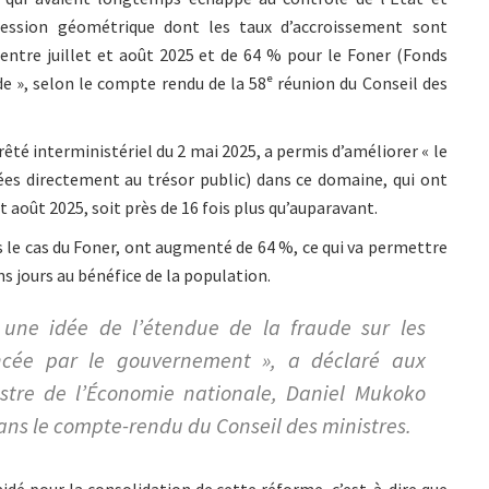
ession géométrique dont les taux d’accroissement sont
entre juillet et août 2025 et de 64 % pour le Foner (Fonds
de », selon le compte rendu de la 58ᵉ réunion du Conseil des
êté interministériel du 2 mai 2025, a permis d’améliorer « le
tinées directement au trésor public) dans ce domaine, qui ont
 août 2025, soit près de 16 fois plus qu’auparavant.
s le cas du Foner, ont augmenté de 64 %, ce qui va permettre
ns jours au bénéfice de la population.
r une idée de l’étendue de la fraude sur les
oncée par le gouvernement », a déclaré aux
tre de l’Économie nationale, Daniel Mukoko
ns le compte-rendu du Conseil des ministres.
idé pour la consolidation de cette réforme, c’est-à-dire que