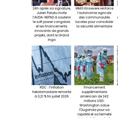
24h après sa signature,
MMG Kinsevere renforce
Julien Paluku invite
l’autonomie agricole
l’AUDA-NEPAD à soutenir
des communautés
le soft power congolais
locales pour consolider
et les financements
la sécurité alimentaire
innovants de grands
projets, dont le Grand
Inga
RDC : l’inflation
Financement
hebdomadaire remonte
supplémentaire
à 0,21 % fin juillet 2026
américain de 242
millions USD :
Washington salue
l'Ouganda pour sa
rapidité et sa fermeté