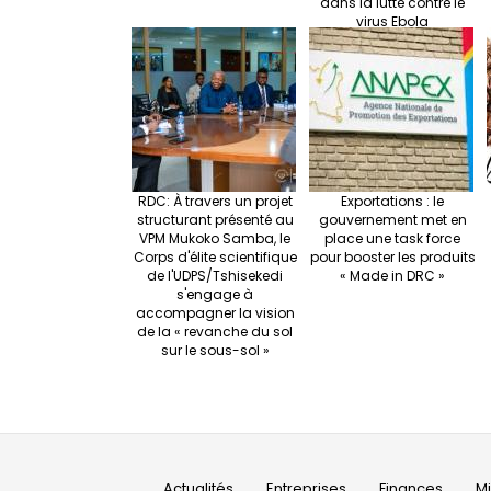
dans la lutte contre le
virus Ebola
RDC: À travers un projet
Exportations : le
structurant présenté au
gouvernement met en
VPM Mukoko Samba, le
place une task force
Corps d'élite scientifique
pour booster les produits
de l'UDPS/Tshisekedi
« Made in DRC »
s'engage à
accompagner la vision
de la « revanche du sol
sur le sous-sol »
Main
Actualités
Entreprises
Finances
M