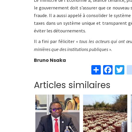
le gouvernement doit s’assurer que ce nouveau s
fraude. Il a aussi appelé à consolider le système
taxes dans un système unique et transparent gér
éviter les détournements.
Il a fini par féliciter «
tous les acteurs qui ont œu
minières que des institutions publiques
».
Bruno Nsaka
S
Fa
T
h
ce
w
Articles similaires
ar
b
t
e
o
e
o
k