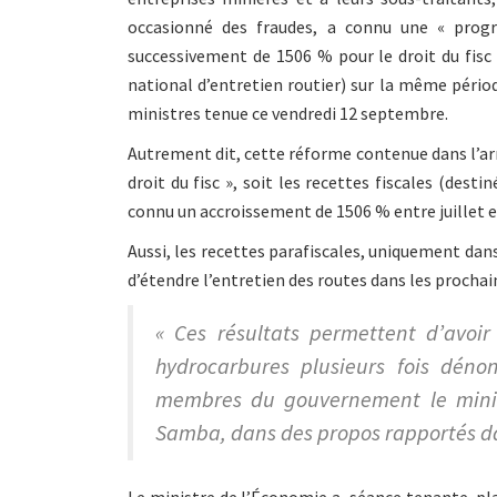
occasionné des fraudes, a connu une « progr
successivement de 1506 % pour le droit du fisc 
national d’entretien routier) sur la même pério
ministres tenue ce vendredi 12 septembre.
Autrement dit, cette réforme contenue dans l’arr
droit du fisc », soit les recettes fiscales (des
connu un accroissement de 1506 % entre juillet et
Aussi, les recettes parafiscales, uniquement dan
d’étendre l’entretien des routes dans les prochai
« Ces résultats permettent d’avoi
hydrocarbures plusieurs fois dén
membres du gouvernement le minis
Samba, dans des propos rapportés da
Le ministre de l’Économie a, séance tenante, pla