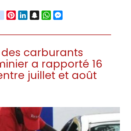
book
witter
instagram
Pinterest
LinkedIn
Snapchat
WhatsApp
Messenger
n des carburants
minier a rapporté 16
entre juillet et août