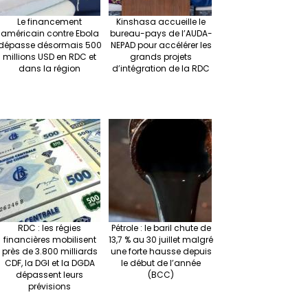
Le financement
Kinshasa accueille le
américain contre Ebola
bureau-pays de l’AUDA-
dépasse désormais 500
NEPAD pour accélérer les
millions USD en RDC et
grands projets
dans la région
d’intégration de la RDC
RDC : les régies
Pétrole : le baril chute de
financières mobilisent
13,7 % au 30 juillet malgré
près de 3.800 milliards
une forte hausse depuis
CDF, la DGI et la DGDA
le début de l’année
dépassent leurs
(BCC)
prévisions