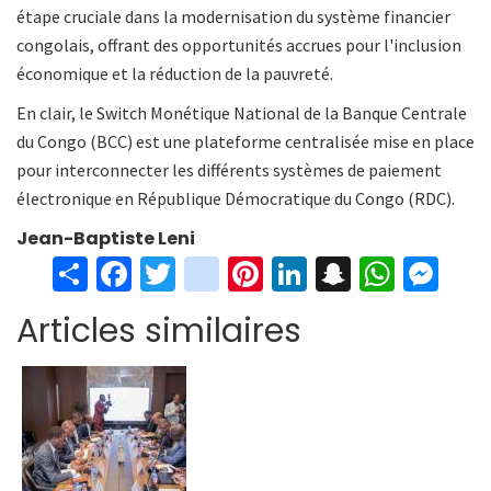
étape cruciale dans la modernisation du système financier
congolais, offrant des opportunités accrues pour l'inclusion
économique et la réduction de la pauvreté.
En clair, le Switch Monétique National de la Banque Centrale
du Congo (BCC) est une plateforme centralisée mise en place
pour interconnecter les différents systèmes de paiement
électronique en République Démocratique du Congo (RDC).
Jean-Baptiste Leni
S
Fa
T
in
Pi
Li
S
W
M
h
ce
wi
st
nt
n
n
h
es
Articles similaires
ar
b
tt
ag
er
ke
a
at
se
e
o
er
ra
es
dI
pc
sA
n
o
m
t
n
h
p
ge
k
at
p
r