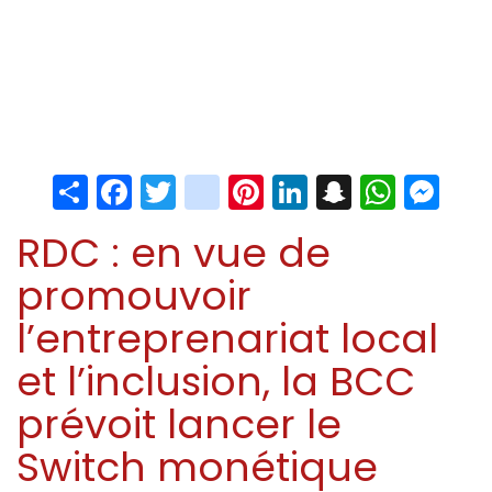
Share
Facebook
Twitter
instagram
Pinterest
LinkedIn
Snapchat
Whats
Me
RDC : en vue de
promouvoir
l’entreprenariat local
et l’inclusion, la BCC
prévoit lancer le
Switch monétique