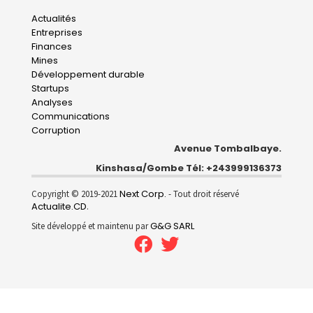
Main
Actualités
Entreprises
navigation
Finances
Mines
Développement durable
Startups
Analyses
Communications
Corruption
Avenue Tombalbaye.
Kinshasa/Gombe Tél: +243999136373
Next Corp.
Copyright © 2019-2021
- Tout droit réservé
Actualite.CD
.
G&G SARL
Site développé et maintenu par