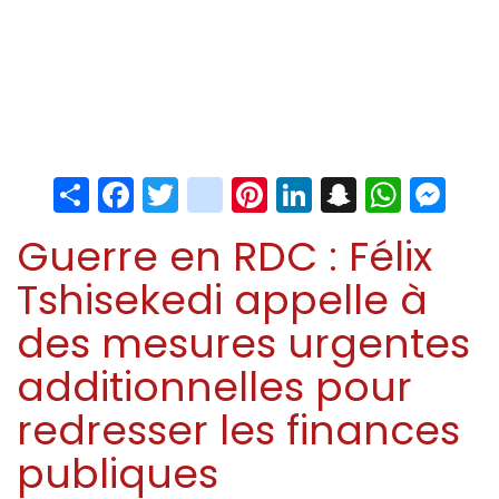
Share
Facebook
Twitter
instagram
Pinterest
LinkedIn
Snapchat
Whats
Me
Guerre en RDC : Félix
Tshisekedi appelle à
des mesures urgentes
additionnelles pour
redresser les finances
publiques