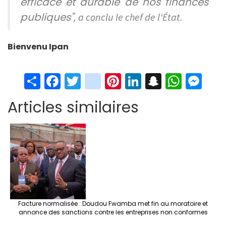
efficace et durable de nos finances
publiques"
, a conclu le chef de l'État.
Bienvenu Ipan
S
Fa
T
in
Pi
Li
S
W
M
h
ce
wi
st
nt
n
n
h
es
Articles similaires
ar
b
tt
ag
er
ke
a
at
se
e
o
er
ra
es
dI
pc
sA
n
o
m
t
n
h
p
ge
k
at
p
r
Facture normalisée : Doudou Fwamba met fin au moratoire et
annonce des sanctions contre les entreprises non conformes