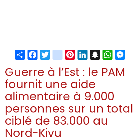
Share
Facebook
Twitter
instagram
Pinterest
LinkedIn
Snapchat
Whats
Me
Guerre à l’Est : le PAM
fournit une aide
alimentaire à 9.000
personnes sur un total
ciblé de 83.000 au
Nord-Kivu