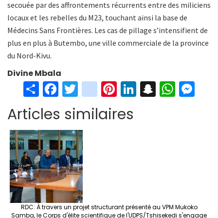
secouée par des affrontements récurrents entre des miliciens
locaux et les rebelles du M23, touchant ainsi la base de
Médecins Sans Frontières. Les cas de pillage s’intensifient de
plus en plus à Butembo, une ville commerciale de la province
du Nord-Kivu.
Divine Mbala
S
Fa
T
in
Pi
Li
S
W
M
h
ce
wi
st
nt
n
n
h
es
Articles similaires
ar
b
tt
ag
er
ke
a
at
se
e
o
er
ra
es
dI
pc
sA
n
o
m
t
n
h
p
ge
k
at
p
r
RDC: À travers un projet structurant présenté au VPM Mukoko
Samba, le Corps d'élite scientifique de l'UDPS/Tshisekedi s'engage