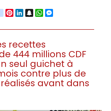
book
witter
instagram
Pinterest
LinkedIn
Snapchat
WhatsApp
Messenger
s recettes
s de 444 millions CDF
n seul guichet à
mois contre plus de
 réalisés avant dans