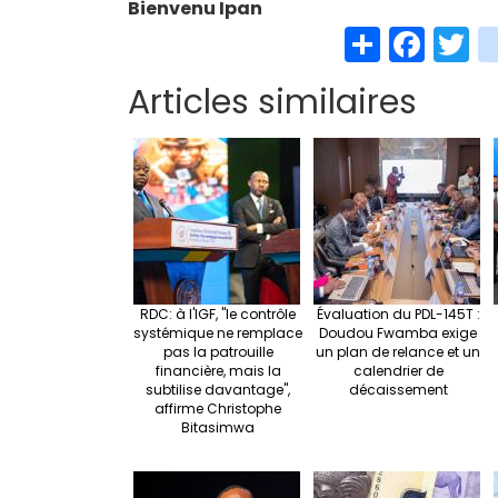
Bienvenu Ipan
S
Fa
T
h
ce
w
Articles similaires
ar
b
t
e
o
e
o
k
RDC: à l'IGF, "le contrôle
Évaluation du PDL-145T :
systémique ne remplace
Doudou Fwamba exige
pas la patrouille
un plan de relance et un
financière, mais la
calendrier de
subtilise davantage",
décaissement
affirme Christophe
Bitasimwa