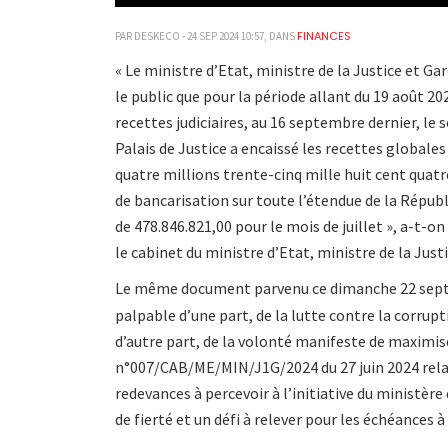
FINANCES
PAR DESKECO - 24 SEP 2024 10:57, DANS
« Le ministre d’Etat, ministre de la Justice et 
le public que pour la période allant du 19 août 2
recettes judiciaires, au 16 septembre dernier, le
Palais de Justice a encaissé les recettes globale
quatre millions trente-cinq mille huit cent quat
de bancarisation sur toute l’étendue de la Républi
de 478.846.821,00 pour le mois de juillet », a-t-
le cabinet du ministre d’Etat, ministre de la Just
Le même document parvenu ce dimanche 22 sep
palpable d’une part, de la lutte contre la corrupt
d’autre part, de la volonté manifeste de maximiser
n°007/CAB/ME/MIN/J1G/2024 du 27 juin 2024 relati
redevances à percevoir à l’initiative du ministère
de fierté et un défi à relever pour les échéances à 