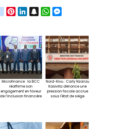
in
Pi
Li
S
W
M
i
st
nt
n
n
h
es
t
ag
er
ke
a
at
se
r
ra
es
dI
pc
sA
n
m
t
n
h
p
ge
at
p
r
Microfinance : la BCC
Nord-Kivu : Carly Nzanzu
réaffirme son
Kasivita dénonce une
engagement en faveur
pression fiscale accrue
de l’inclusion financière
sous l'état de siège