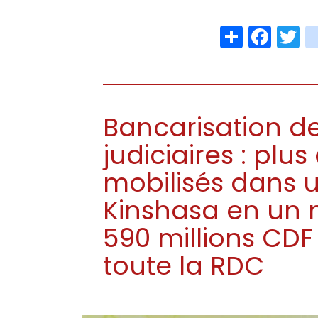
Share
Face
T
Bancarisation de
judiciaires : plu
mobilisés dans u
Kinshasa en un 
590 millions CDF
toute la RDC