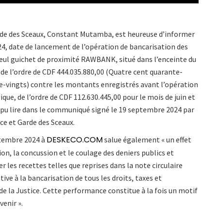
Garde des Sceaux, Constant Mutamba, est heureuse d’informer
024, date de lancement de l’opération de bancarisation des
 seul guichet de proximité RAWBANK, situé dans l’enceinte du
s de l’ordre de CDF 444.035.880,00 (Quatre cent quarante-
re-vingts) contre les montants enregistrés avant l’opération
que, de l’ordre de CDF 112.630.445,00 pour le mois de juin et
on pu lire dans le communiqué signé le 19 septembre 2024 par
ice et Garde des Sceaux.
DESKECO.COM
tembre 2024 à
salue également « un effet
ion, la concussion et le coulage des deniers publics et
 les recettes telles que reprises dans la note circulaire
ve à la bancarisation de tous les droits, taxes et
 de la Justice. Cette performance constitue à la fois un motif
venir ».