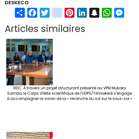
DESKECO
S
Fa
T
in
Pi
Li
S
W
M
h
ce
wi
st
nt
n
n
h
es
Articles similaires
ar
b
tt
ag
er
ke
a
at
se
e
o
er
ra
es
dI
pc
sA
n
o
m
t
n
h
p
ge
k
at
p
r
RDC: À travers un projet structurant présenté au VPM Mukoko
Samba, le Corps d'élite scientifique de l'UDPS/Tshisekedi s'engage
à accompagner la vision de la « revanche du sol sur le sous-sol »