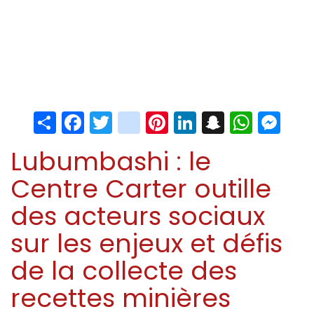
Share
Facebook
Twitter
instagram
Pinterest
LinkedIn
Snapchat
Whats
Me
Lubumbashi : le
Centre Carter outille
des acteurs sociaux
sur les enjeux et défis
de la collecte des
recettes minières