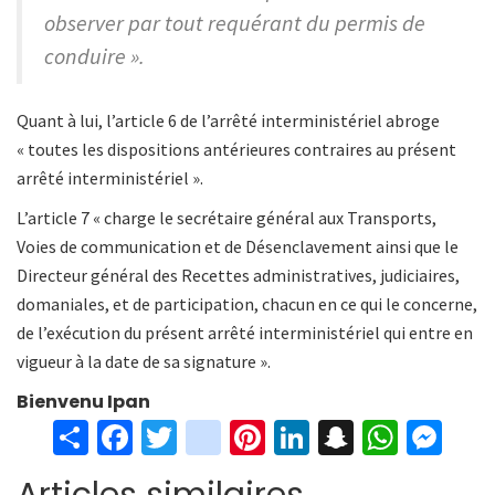
observer par tout requérant du permis de
conduire ».
Quant à lui, l’article 6 de l’arrêté interministériel abroge
« toutes les dispositions antérieures contraires au présent
arrêté interministériel ».
L’article 7 « charge le secrétaire général aux Transports,
Voies de communication et de Désenclavement ainsi que le
Directeur général des Recettes administratives, judiciaires,
domaniales, et de participation, chacun en ce qui le concerne,
de l’exécution du présent arrêté interministériel qui entre en
vigueur à la date de sa signature ».
Bienvenu
Ipan
S
Fa
T
in
Pi
Li
S
W
M
h
ce
wi
st
nt
n
n
h
es