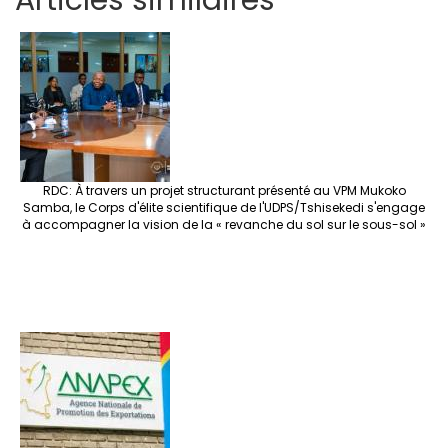
Articles similaires
ar
b
tt
ag
er
ke
a
at
se
e
o
er
ra
es
dI
pc
sA
n
o
m
t
n
h
p
ge
k
at
p
r
RDC: À travers un projet structurant présenté au VPM Mukoko
Samba, le Corps d'élite scientifique de l'UDPS/Tshisekedi s'engage
à accompagner la vision de la « revanche du sol sur le sous-sol »