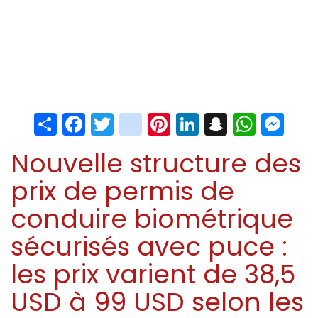
Share
Facebook
Twitter
instagram
Pinterest
LinkedIn
Snapchat
Whats
Me
Nouvelle structure des
prix de permis de
conduire biométrique
sécurisés avec puce :
les prix varient de 38,5
USD à 99 USD selon les