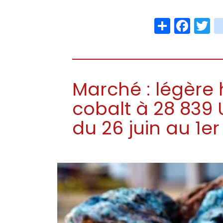
Share
Face
T
Marché : légère 
cobalt à 28 839
du 26 juin au 1er 