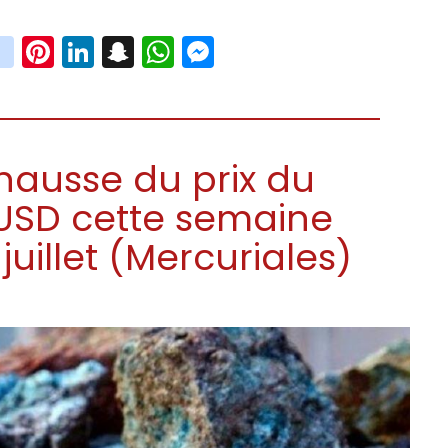
book
witter
instagram
Pinterest
LinkedIn
Snapchat
WhatsApp
Messenger
hausse du prix du
 USD cette semaine
juillet (Mercuriales)