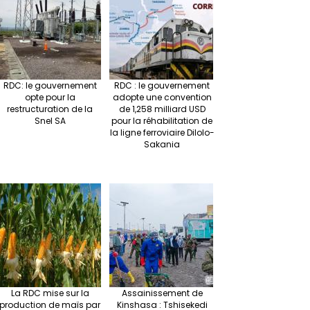
RDC: le gouvernement
RDC : le gouvernement
opte pour la
adopte une convention
restructuration de la
de 1,258 milliard USD
Snel SA
pour la réhabilitation de
la ligne ferroviaire Dilolo-
Sakania
La RDC mise sur la
Assainissement de
production de maïs par
Kinshasa : Tshisekedi