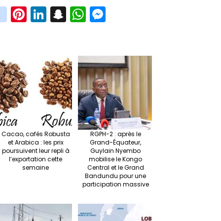
in
Pi
Li
S
W
M
i
st
nt
n
n
h
es
t
ag
er
ke
a
at
se
r
ra
es
dI
pc
sA
n
m
t
n
h
p
ge
at
p
r
Cacao, cafés Robusta
RGPH-2 : après le
et Arabica : les prix
Grand-Équateur,
poursuivent leur repli à
Guylain Nyembo
l’exportation cette
mobilise le Kongo
semaine
Central et le Grand
Bandundu pour une
participation massive