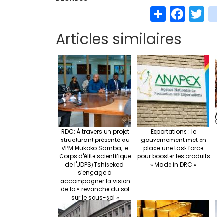
S
Fa
T
h
ce
w
Articles similaires
ar
b
t
e
o
e
o
k
RDC: À travers un projet
Exportations : le
structurant présenté au
gouvernement met en
VPM Mukoko Samba, le
place une task force
Corps d'élite scientifique
pour booster les produits
de l'UDPS/Tshisekedi
« Made in DRC »
s'engage à
accompagner la vision
de la « revanche du sol
sur le sous-sol »