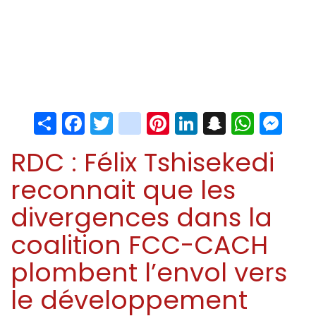
Share
Facebook
Twitter
instagram
Pinterest
LinkedIn
Snapchat
Whats
Me
RDC : Félix Tshisekedi
reconnait que les
divergences dans la
coalition FCC-CACH
plombent l’envol vers
le développement