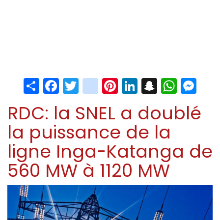
Share
Facebook
Twitter
instagram
Pinterest
LinkedIn
Snapchat
Whats
Me
RDC: la SNEL a doublé
la puissance de la
ligne Inga-Katanga de
560 MW à 1120 MW