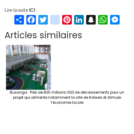
ICI
Lire la suite
S
Fa
T
in
Pi
Li
S
W
M
h
ce
wi
st
nt
n
n
h
es
Articles similaires
ar
b
tt
ag
er
ke
a
at
se
e
o
er
ra
es
dI
pc
sA
n
o
m
t
n
h
p
ge
k
at
p
r
Busanga : Près de 825 millions USD de décaissements pour un
projet qui alimente notamment la ville de Kolwezi et stimule
l’économie locale