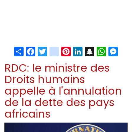
Share
Facebook
Twitter
instagram
Pinterest
LinkedIn
Snapchat
Whats
Me
RDC: le ministre des
Droits humains
appelle à l'annulation
de la dette des pays
africains