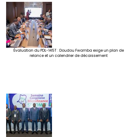
e
o
er
ra
es
dI
pc
sA
n
o
m
t
n
h
p
ge
k
at
p
r
Évaluation du PDL-145T : Doudou Fwamba exige un plan de
relance et un calendrier de décaissement