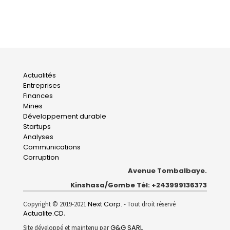
Main
Actualités
Entreprises
navigation
Finances
Mines
Développement durable
Startups
Analyses
Communications
Corruption
Avenue Tombalbaye.
Kinshasa/Gombe Tél: +243999136373
Next Corp.
Copyright © 2019-2021
- Tout droit réservé
Actualite.CD
.
G&G SARL
Site développé et maintenu par