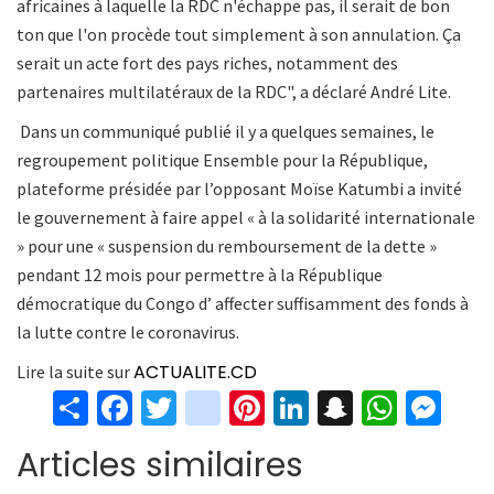
africaines à laquelle la RDC n'échappe pas, il serait de bon
ton que l'on procède tout simplement à son annulation. Ça
serait un acte fort des pays riches, notamment des
partenaires multilatéraux de la RDC", a déclaré André Lite.
Dans un communiqué publié il y a quelques semaines, le
regroupement politique Ensemble pour la République,
plateforme présidée par l’opposant Moïse Katumbi a invité
le gouvernement à faire appel « à la solidarité internationale
» pour une « suspension du remboursement de la dette »
pendant 12 mois pour permettre à la République
démocratique du Congo d’ affecter suffisamment des fonds à
la lutte contre le coronavirus.
ACTUALITE.CD
Lire la suite sur
S
Fa
T
in
Pi
Li
S
W
M
h
ce
wi
st
nt
n
n
h
es
Articles similaires
ar
b
tt
ag
er
ke
a
at
se