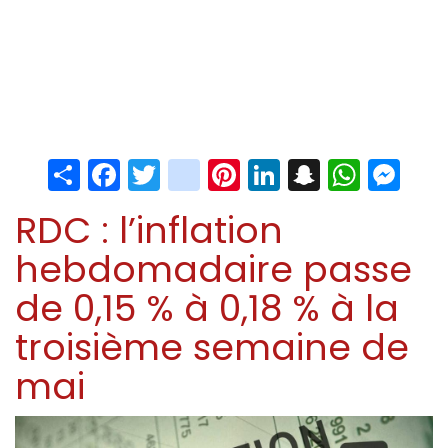
Share
Facebook
Twitter
instagram
Pinterest
LinkedIn
Snapchat
Whats
Me
RDC : l’inflation
hebdomadaire passe
de 0,15 % à 0,18 % à la
troisième semaine de
mai