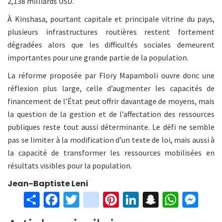
2,138 milliards USD.
À Kinshasa, pourtant capitale et principale vitrine du pays,
plusieurs infrastructures routières restent fortement
dégradées alors que les difficultés sociales demeurent
importantes pour une grande partie de la population.
La réforme proposée par Flory Mapamboli ouvre donc une
réflexion plus large, celle d’augmenter les capacités de
financement de l’État peut offrir davantage de moyens, mais
la question de la gestion et de l’affectation des ressources
publiques reste tout aussi déterminante. Le défi ne semble
pas se limiter à la modification d’un texte de loi, mais aussi à
la capacité de transformer les ressources mobilisées en
résultats visibles pour la population.
Jean-Baptiste Leni
S
Fa
T
in
Pi
Li
S
W
M
h
ce
wi
st
nt
n
n
h
es