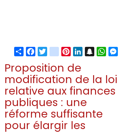
Share
Facebook
Twitter
instagram
Pinterest
LinkedIn
Snapchat
Whats
Me
Proposition de
modification de la loi
relative aux finances
publiques : une
réforme suffisante
pour élargir les