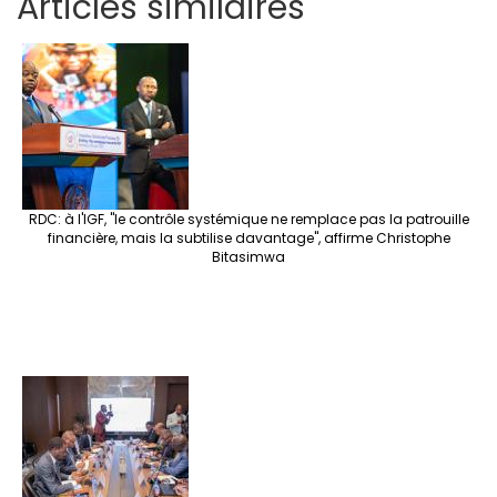
Articles similaires
ar
b
tt
ag
er
ke
a
at
se
e
o
er
ra
es
dI
pc
sA
n
o
m
t
n
h
p
ge
k
at
p
r
RDC: à l'IGF, "le contrôle systémique ne remplace pas la patrouille
financière, mais la subtilise davantage", affirme Christophe
Bitasimwa