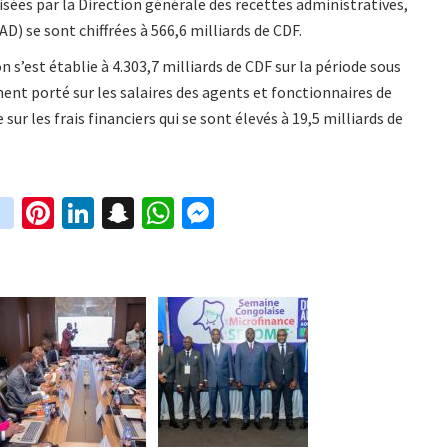
lisées par la Direction générale des recettes administratives,
D) se sont chiffrées à 566,6 milliards de CDF.
 s’est établie à 4.303,7 milliards de CDF sur la période sous
nt porté sur les salaires des agents et fonctionnaires de
e sur les frais financiers qui se sont élevés à 19,5 milliards de
in
Pi
Li
S
W
M
i
st
nt
n
n
h
es
t
ag
er
ke
a
at
se
r
ra
es
dI
pc
sA
n
m
t
n
h
p
ge
at
p
r