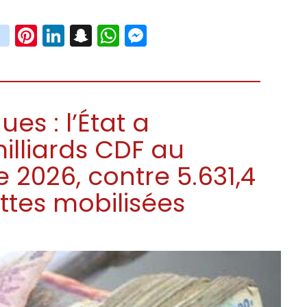
book
witter
instagram
Pinterest
LinkedIn
Snapchat
WhatsApp
Messenger
es : l’État a
illiards CDF au
 2026, contre 5.631,4
ettes mobilisées