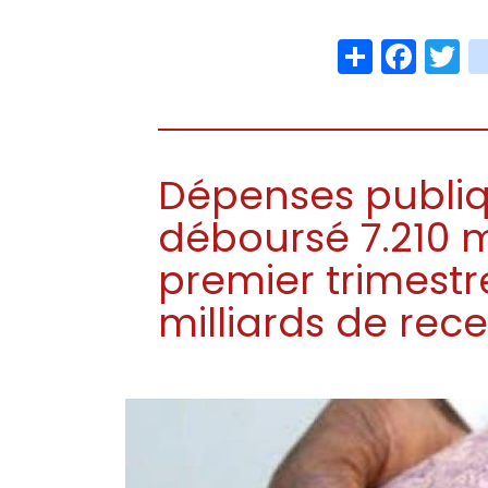
Share
Face
T
Dépenses publiqu
déboursé 7.210 m
premier trimestre
milliards de rec