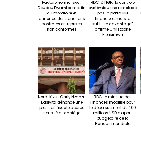
Facture normalisée :
RDC: à l'IGF, "le contrôle
Doudou Fwamba met fin
systémique ne remplace
au moratoire et
pas la patrouille
annonce des sanctions
financière, mais la
contre les entreprises
subtilise davantage",
non conformes
affirme Christophe
Bitasimwa
Nord-Kivu : Carly Nzanzu
RDC: le ministre des
Kasivita dénonce une
Finances mobilise pour
pression fiscale accrue
le décaissement de 400
sous l'état de siège
millions USD d'appui
budgétaire de la
Banque mondiale