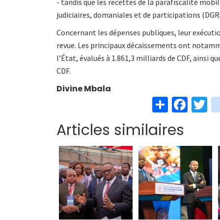
- tandis que les recettes de la parafiscalité mobi
judiciaires, domaniales et de participations (DGRA
Concernant les dépenses publiques, leur exécution
revue. Les principaux décaissements ont notamme
l’État, évalués à 1.861,3 milliards de CDF, ainsi qu
CDF.
Divine Mbala
S
Fa
T
h
ce
w
Articles similaires
ar
b
t
e
o
e
o
k