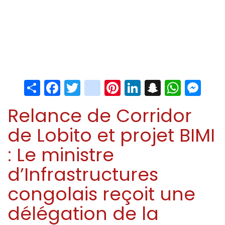
Share
Facebook
Twitter
instagram
Pinterest
LinkedIn
Snapchat
Whats
Me
Relance de Corridor
de Lobito et projet BIMI
: Le ministre
d’Infrastructures
congolais reçoit une
délégation de la