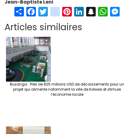
Jean-Baptiste Leni
S
Fa
T
in
Pi
Li
S
W
M
h
ce
wi
st
nt
n
n
h
es
Articles similaires
ar
b
tt
ag
er
ke
a
at
se
e
o
er
ra
es
dI
pc
sA
n
o
m
t
n
h
p
ge
k
at
p
r
Busanga : Près de 825 millions USD de décaissements pour un
projet qui alimente notamment la ville de Kolwezi et stimule
l’économie locale