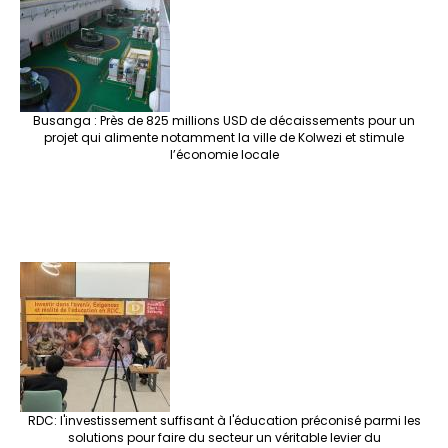
o
m
t
n
h
p
ge
k
at
p
r
Busanga : Près de 825 millions USD de décaissements pour un
projet qui alimente notamment la ville de Kolwezi et stimule
l’économie locale
RDC: l'investissement suffisant à l'éducation préconisé parmi les
solutions pour faire du secteur un véritable levier du