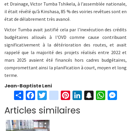
et Drainage, Victor Tumba Tshikela, à l’assemblée nationale,
il était révélé qu’à Kinshasa, 85 % des voiries revêtues sont en
état de délabrement très avancé.
Victor Tumba avait justifié cela par l'inexécution des crédits
budgétaires alloués à l'OVD comme cause contribuant
significativement à la détérioration des routes, et avait
rappelé que la majorité des projets réalisés entre 2022 et
mars 2025 avaient été financés hors cadres budgétaires,
compromettant ainsi la planification à court, moyen et long
terme.
Jean-Baptiste Leni
S
Fa
T
in
Pi
Li
S
W
M
h
ce
wi
st
nt
n
n
h
es
Articles similaires
ar
b
tt
ag
er
ke
a
at
se
e
o
er
ra
es
dI
pc
sA
n