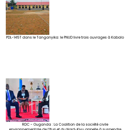
PDL-145T dans le Tanganyika: le PNUD livre trois ouvrages à Kabalo
RDC - Ouganda : La Coalition de la société civile
environnementale de l’Ituri et du Nord-Kivu appelle à suspendre