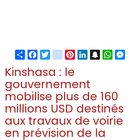
Share
Facebook
Twitter
instagram
Pinterest
LinkedIn
Snapchat
Whats
Me
Kinshasa : le
gouvernement
mobilise plus de 160
millions USD destinés
aux travaux de voirie
en prévision de la