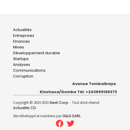
Main
Actualités
Entreprises
navigation
Finances
Mines
Développement durable
Startups
Analyses
Communications
Corruption
Avenue Tombalbaye.
Kinshasa/Gombe Tél: +243999136373
Next Corp.
Copyright © 2019-2021
- Tout droit réservé
Actualite.CD
.
G&G SARL
Site développé et maintenu par