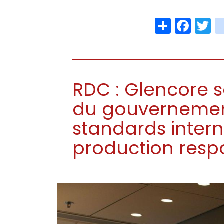
Share
Face
T
RDC : Glencore 
du gouvernemen
standards inter
production resp