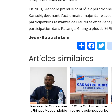
En 2013, Glencore prend le contrôle opérationnel
Kansuki, devenant l'actionnaire majoritaire avec 
participations restantes de Fleurette et devient
participation dans Katanga Mining à plus de 86 
Jean-Baptiste Leni
S
Fa
T
h
ce
w
Articles similaires
ar
b
t
e
o
e
o
k
Révision du Code minier
RDC : le Cadastre minier
: Philippe Masudi plaide
rouvre le guichet pour les