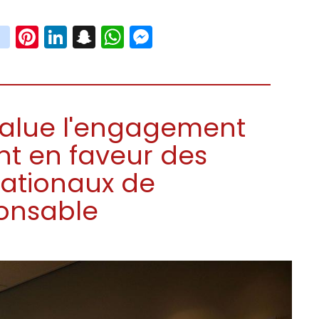
book
witter
instagram
Pinterest
LinkedIn
Snapchat
WhatsApp
Messenger
salue l'engagement
t en faveur des
nationaux de
onsable