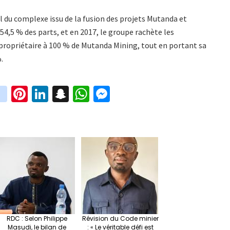
 du complexe issu de la fusion des projets Mutanda et
54,5 % des parts, et en 2017, le groupe rachète les
 propriétaire à 100 % de Mutanda Mining, tout en portant sa
%.
in
Pi
Li
S
W
M
i
st
nt
n
n
h
es
t
ag
er
ke
a
at
se
r
ra
es
dI
pc
sA
n
m
t
n
h
p
ge
at
p
r
RDC : Selon Philippe
Révision du Code minier
Masudi, le bilan de
: « Le véritable défi est