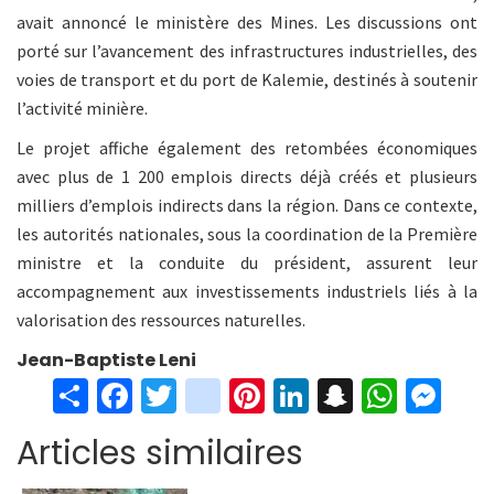
avait annoncé le ministère des Mines. Les discussions ont
porté sur l’avancement des infrastructures industrielles, des
voies de transport et du port de Kalemie, destinés à soutenir
l’activité minière.
Le projet affiche également des retombées économiques
avec plus de 1 200 emplois directs déjà créés et plusieurs
milliers d’emplois indirects dans la région. Dans ce contexte,
les autorités nationales, sous la coordination de la Première
ministre et la conduite du président, assurent leur
accompagnement aux investissements industriels liés à la
valorisation des ressources naturelles.
Jean-Baptiste Leni
S
Fa
T
in
Pi
Li
S
W
M
h
ce
wi
st
nt
n
n
h
es
Articles similaires
ar
b
tt
ag
er
ke
a
at
se