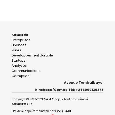
Main
Actualités
Entreprises
navigation
Finances
Mines
Développement durable
Startups
Analyses
Communications
Corruption
Avenue Tombalbaye.
Kinshasa/Gombe Tél: +243999136373
Next Corp.
Copyright © 2019-2021
- Tout droit réservé
Actualite.CD
.
G&G SARL
Site développé et maintenu par