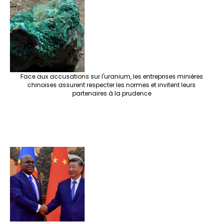
e
o
er
ra
es
dI
pc
sA
n
o
m
t
n
h
p
ge
k
at
p
r
Face aux accusations sur l'uranium, les entreprises minières
chinoises assurent respecter les normes et invitent leurs
partenaires à la prudence