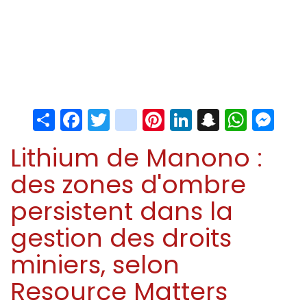
Share
Facebook
Twitter
instagram
Pinterest
LinkedIn
Snapchat
Whats
Me
Lithium de Manono :
des zones d'ombre
persistent dans la
gestion des droits
miniers, selon
Resource Matters