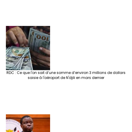
RDC : Ce que l'on sait d’une somme d’environ 3 millions de dollars
saisie à l'aéroport de N'djili en mars dernier