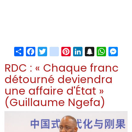
Share
Facebook
Twitter
instagram
Pinterest
LinkedIn
Snapchat
Whats
Me
RDC : « Chaque franc
détourné deviendra
une affaire d'État »
(Guillaume Ngefa)