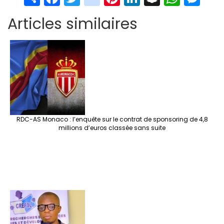
h
ce
wi
st
nt
n
n
h
es
Articles similaires
ar
b
tt
ag
er
ke
a
at
se
e
o
er
ra
es
dI
pc
sA
n
o
m
t
n
h
p
ge
k
at
p
r
RDC-AS Monaco : l’enquête sur le contrat de sponsoring de 4,8
millions d’euros classée sans suite