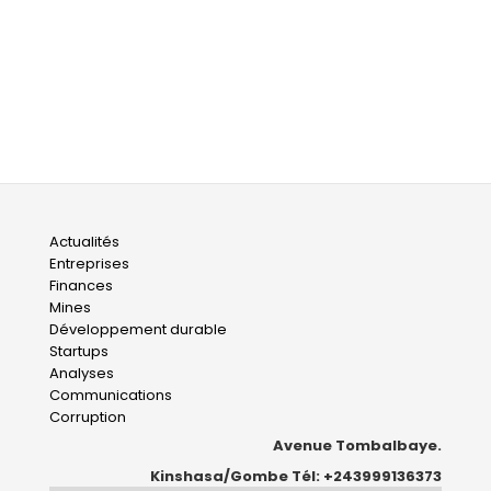
Main
Actualités
Entreprises
navigation
Finances
Mines
Développement durable
Startups
Analyses
Communications
Corruption
Avenue Tombalbaye.
Kinshasa/Gombe Tél: +243999136373