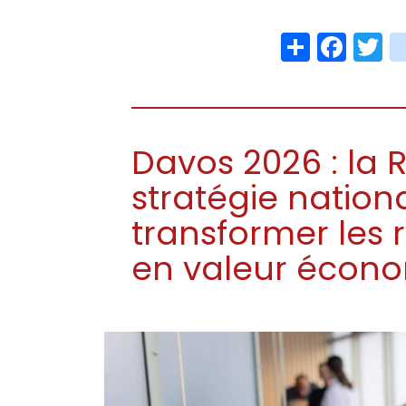
Share
Face
T
Davos 2026 : la 
stratégie nation
transformer les 
en valeur écono