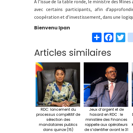
À l’issue de la table ronde, le ministre des Mines
avec certains participants, afin d’approfond
coopération et d’investissement, dans une logiq
Bienvenu Ipan
S
Fa
T
h
ce
w
Articles similaires
ar
b
t
e
o
e
o
k
RDC: lancement du
Jeux d’argent et de
processus compétitif de
hasard en RDC : le
sélection des
ministère des Finances
mandataires publics
rappelle aux opérateurs
dans quinze (15)
de s’identifier avant le 31