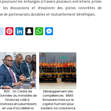
 a poursuivi les échanges à travers plusieurs entretiens privés
ir les discussions et d’explorer des pistes concrètes de
ue de partenariats durables et mutuellement bénéfiques.
in
Pi
Li
S
W
M
i
st
nt
n
n
h
es
t
ag
er
ke
a
at
se
r
ra
es
dI
pc
sA
n
m
t
n
h
p
ge
at
p
r
RDC : Un Centre de
Développement des
Données du ministère de
compétences : MMG
Finances créé à
Kinsevere mise sur le
Kinshasa et Lubumbashi
capital humain pour
en vue d’accélérer la
soutenir sa croissance