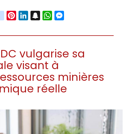
book
witter
instagram
Pinterest
LinkedIn
Snapchat
WhatsApp
Messenger
RDC vulgarise sa
ale visant à
ressources minières
mique réelle