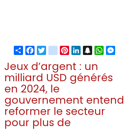
Share
Facebook
Twitter
instagram
Pinterest
LinkedIn
Snapchat
Whats
Me
Jeux d’argent : un
milliard USD générés
en 2024, le
gouvernement entend
reformer le secteur
pour plus de