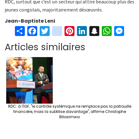
RDC, surtout que c’est un secteur qui attire beaucoup plus des
jeunes congolais, majoritairement désœuvrés.
Jean-Baptiste Leni
S
Fa
T
in
Pi
Li
S
W
M
h
ce
wi
st
nt
n
n
h
es
Articles similaires
ar
b
tt
ag
er
ke
a
at
se
e
o
er
ra
es
dI
pc
sA
n
o
m
t
n
h
p
ge
k
at
p
r
RDC: à l'IGF, "le contrôle systémique ne remplace pas la patrouille
financière, mais la subtilise davantage", affirme Christophe
Bitasimwa