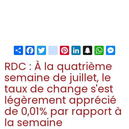
Share
Facebook
Twitter
instagram
Pinterest
LinkedIn
Snapchat
Whats
Me
RDC : À la quatrième
semaine de juillet, le
taux de change s'est
légèrement apprécié
de 0,01% par rapport à
la semaine