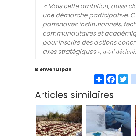
« Mais cette ambition, aussi cla
une démarche participative. C’e
partenaires institutionnels, tech
communautaires et académique
pour inscrire des actions conc
axes stratégiques »
, a-t-il déclaré
Bienvenu Ipan
S
Fa
T
h
ce
w
Articles similaires
ar
b
t
e
o
e
o
k