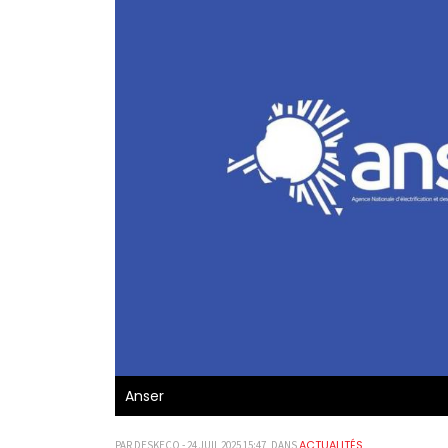
Anser
ACTUALITÉS
PAR DESKECO - 24 JUIL 2025 15:47, DANS