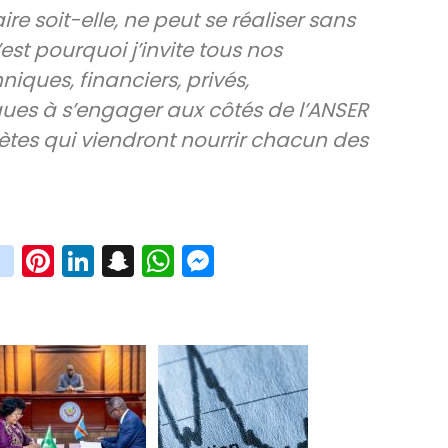
ire soit-elle, ne peut se réaliser sans
st pourquoi j’invite tous nos
niques, financiers, privés,
s à s’engager aux côtés de l’ANSER
rètes qui viendront nourrir chacun des
.
in
Pi
Li
S
W
M
i
st
nt
n
n
h
es
t
ag
er
ke
a
at
se
r
ra
es
dI
pc
sA
n
m
t
n
h
p
ge
at
p
r