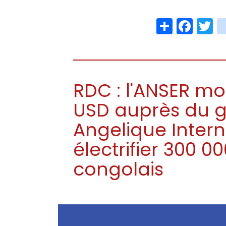
Share
Face
T
RDC : l'ANSER mob
USD auprès du g
Angelique Intern
électrifier 300 
congolais