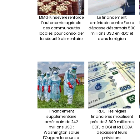
MMG Kinsevere renforce
Le financement
l’autonomie agricole
américain contre Ebola
des communautés
dépasse désormais 500
locales pour consolider
millions USD en RDC et
la sécurité alimentaire
dans la région
Financement
RDC : les régies
supplémentaire
financières mobilisent
américain de 242
près de 3.800 milliards
millions USD :
CDF, la DGI et la DGDA
Washington salue
dépassent leurs
l'Ouganda pour sa
prévisions