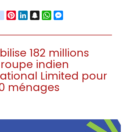
book
witter
instagram
Pinterest
LinkedIn
Snapchat
WhatsApp
Messenger
ilise 182 millions
roupe indien
ational Limited pour
000 ménages