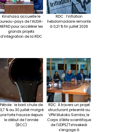
Kinshasa accueille le
RDC : l’inflation
bureau-pays de l’AUDA-
hebdomadaire remonte
NEPAD pour accélérer les
à 0,21 % fin juillet 2026
grands projets
d’intégration de la RDC
Pétrole : le baril chute de
RDC: À travers un projet
13,7 % au 30 juillet malgré
structurant présenté au
une forte hausse depuis
VPM Mukoko Samba, le
le début de l’année
Corps d'élite scientifique
(BCC)
de l'UDPS/Tshisekedi
s'engage à