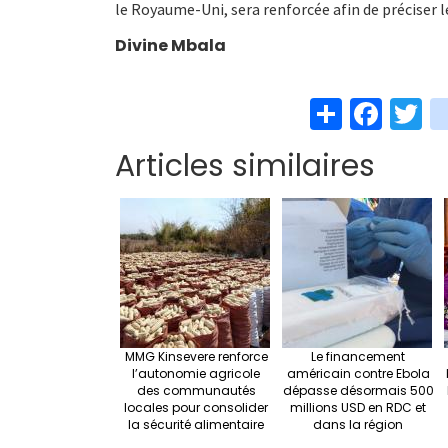
le Royaume-Uni, sera renforcée afin de préciser le
Divine Mbala
S
Fa
T
h
ce
w
Articles similaires
ar
b
t
e
o
e
o
k
MMG Kinsevere renforce
Le financement
l’autonomie agricole
américain contre Ebola
des communautés
dépasse désormais 500
locales pour consolider
millions USD en RDC et
la sécurité alimentaire
dans la région