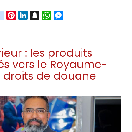
book
witter
instagram
Pinterest
LinkedIn
Snapchat
WhatsApp
Messenger
ur : les produits
tés vers le Royaume-
 droits de douane