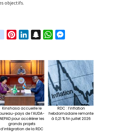
s objectifs.
in
Pi
Li
S
W
M
i
st
nt
n
n
h
es
t
ag
er
ke
a
at
se
r
ra
es
dI
pc
sA
n
m
t
n
h
p
ge
at
p
r
Kinshasa accueille le
RDC : l’inflation
bureau-pays de l’AUDA-
hebdomadaire remonte
NEPAD pour accélérer les
à 0,21 % fin juillet 2026
grands projets
d’intégration de la RDC