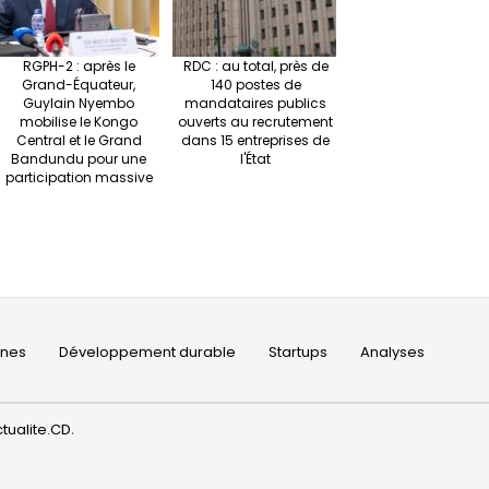
RGPH-2 : après le
RDC : au total, près de
Grand-Équateur,
140 postes de
Guylain Nyembo
mandataires publics
mobilise le Kongo
ouverts au recrutement
Central et le Grand
dans 15 entreprises de
Bandundu pour une
l'État
participation massive
ines
Développement durable
Startups
Analyses
tualite.CD
.