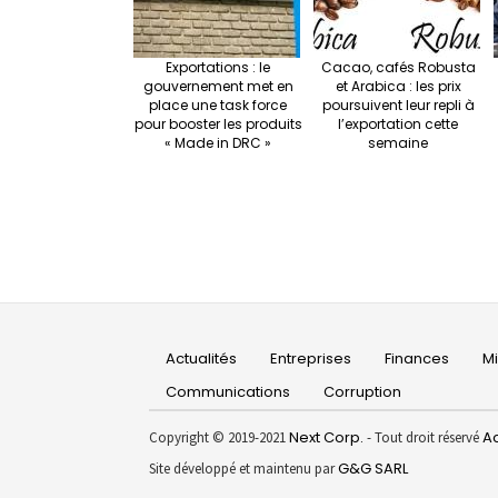
Exportations : le
Cacao, cafés Robusta
gouvernement met en
et Arabica : les prix
place une task force
poursuivent leur repli à
pour booster les produits
l’exportation cette
« Made in DRC »
semaine
Main
Actualités
Entreprises
Finances
M
navigation
Communications
Corruption
Next Corp.
Ac
Copyright © 2019-2021
- Tout droit réservé
G&G SARL
Site développé et maintenu par