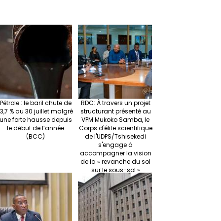
Pétrole : le baril chute de
RDC: À travers un projet
13,7 % au 30 juillet malgré
structurant présenté au
une forte hausse depuis
VPM Mukoko Samba, le
le début de l’année
Corps d'élite scientifique
(BCC)
de l'UDPS/Tshisekedi
s'engage à
accompagner la vision
de la « revanche du sol
sur le sous-sol »