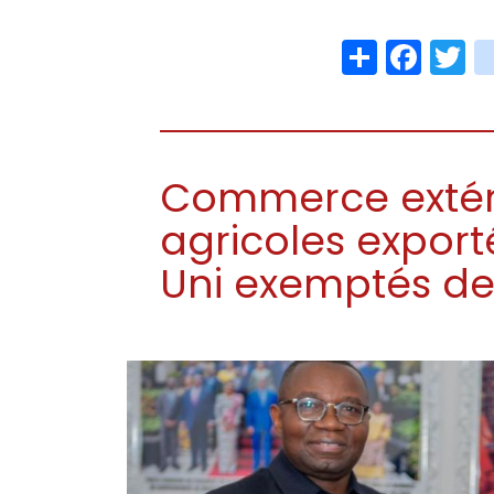
Share
Face
T
Commerce extérie
agricoles expor
Uni exemptés de