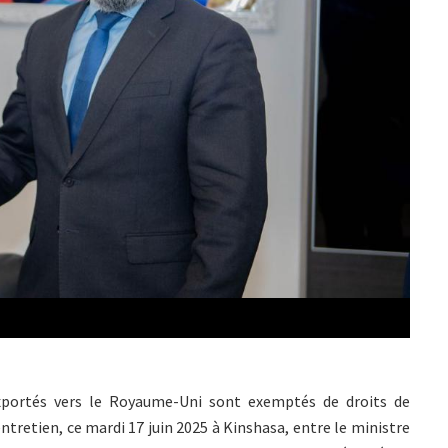
exportés vers le Royaume-Uni sont exemptés de droits de
entretien, ce mardi 17 juin 2025 à Kinshasa, entre le ministre