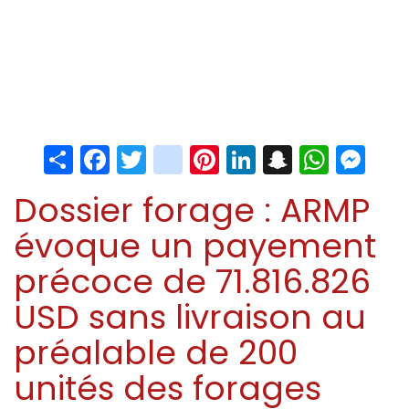
Share
Facebook
Twitter
instagram
Pinterest
LinkedIn
Snapchat
Whats
Me
Dossier forage : ARMP
évoque un payement
précoce de 71.816.826
USD sans livraison au
préalable de 200
unités des forages