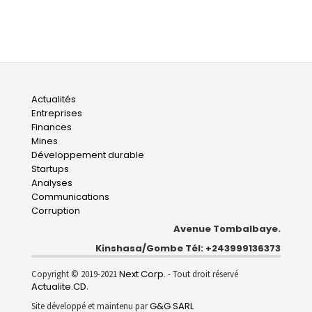
Main
Actualités
Entreprises
navigation
Finances
Mines
Développement durable
Startups
Analyses
Communications
Corruption
Avenue Tombalbaye.
Kinshasa/Gombe Tél: +243999136373
Next Corp.
Copyright © 2019-2021
- Tout droit réservé
Actualite.CD
.
G&G SARL
Site développé et maintenu par