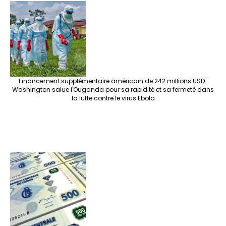
e
o
er
ra
es
dI
pc
sA
n
o
m
t
n
h
p
ge
k
at
p
r
Financement supplémentaire américain de 242 millions USD :
Washington salue l'Ouganda pour sa rapidité et sa fermeté dans
la lutte contre le virus Ebola