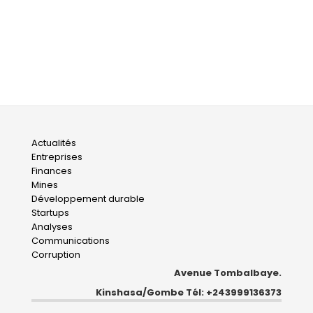
Main
Actualités
Entreprises
navigation
Finances
Mines
Développement durable
Startups
Analyses
Communications
Corruption
Avenue Tombalbaye.
Kinshasa/Gombe Tél: +243999136373