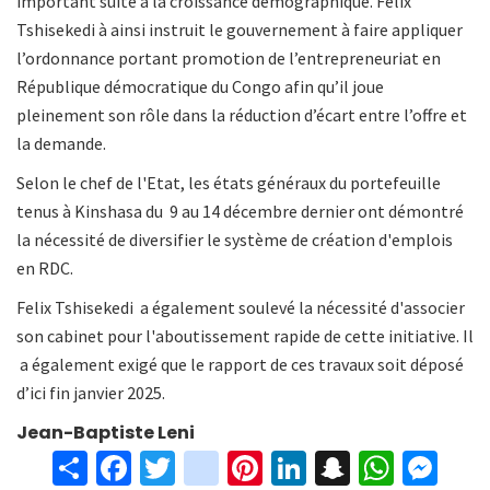
important suite à la croissance démographique. Félix
Tshisekedi à ainsi instruit le gouvernement à faire appliquer
l’ordonnance portant promotion de l’entrepreneuriat en
République démocratique du Congo afin qu’il joue
pleinement son rôle dans la réduction d’écart entre l’offre et
la demande.
Selon le chef de l'Etat, les états généraux du portefeuille
tenus à Kinshasa du 9 au 14 décembre dernier ont démontré
la nécessité de diversifier le système de création d'emplois
en RDC.
Felix Tshisekedi a également soulevé la nécessité d'associer
son cabinet pour l'aboutissement rapide de cette initiative. Il
a également exigé que le rapport de ces travaux soit déposé
d’ici fin janvier 2025.
Jean-Baptiste Leni
S
Fa
T
in
Pi
Li
S
W
M