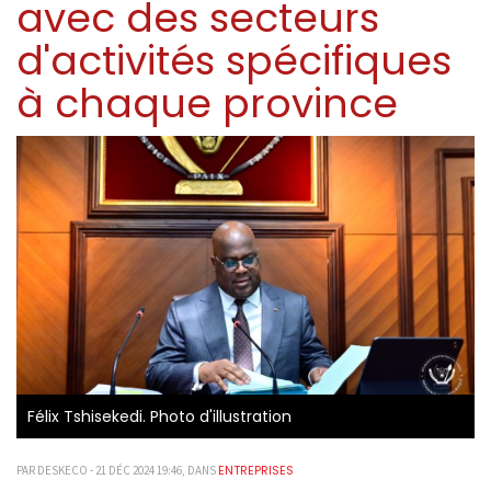
avec des secteurs
d'activités spécifiques
à chaque province
Félix Tshisekedi. Photo d'illustration
ENTREPRISES
PAR DESKECO - 21 DÉC 2024 19:46, DANS