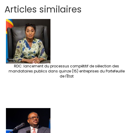
h
ce
wi
st
nt
n
n
h
es
Articles similaires
ar
b
tt
ag
er
ke
a
at
se
e
o
er
ra
es
dI
pc
sA
n
o
m
t
n
h
p
ge
k
at
p
r
RDC: lancement du processus compétitif de sélection des
mandataires publics dans quinze (15) entreprises du Portefeuille
de l'État