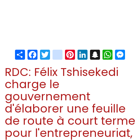
Share
Facebook
Twitter
instagram
Pinterest
LinkedIn
Snapchat
Whats
Me
RDC: Félix Tshisekedi
charge le
gouvernement
d'élaborer une feuille
de route à court terme
pour l'entrepreneuriat,