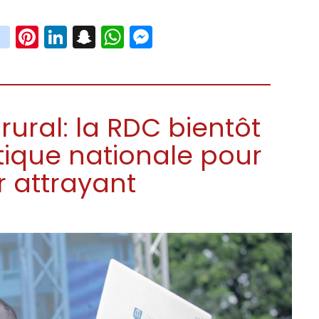
book
witter
instagram
Pinterest
LinkedIn
Snapchat
WhatsApp
Messenger
ural: la RDC bientôt
tique nationale pour
r attrayant