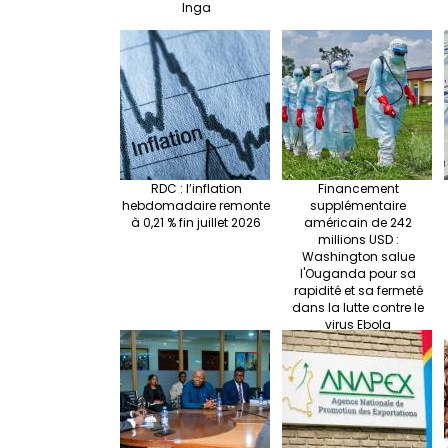
Inga
RDC : l’inflation
Financement
hebdomadaire remonte
supplémentaire
à 0,21 % fin juillet 2026
américain de 242
millions USD :
Washington salue
l'Ouganda pour sa
rapidité et sa fermeté
dans la lutte contre le
virus Ebola