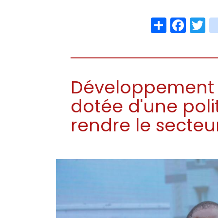
Share
Face
T
Développement r
dotée d'une poli
rendre le secteu