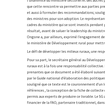
l’unanimité du ministère sectoriel et des autres p
que cette rencontre va permettre aux parties pr
et aussi à formuler des recommandations; soulig
des ministres pour son adoption. Le représentant 
cadres du ministère qui se sont investis pendant 
résultat, avant de saluer le leadership du ministr
Ongone a, par ailleurs, exprimé l’engagement d
le ministère de Développement rural pour mettr
Le défi de développer les milieux ruraux, une resp
Pour sa part, le secrétaire général au Développem
ruraux est à la fois une responsabilité collective
prenantes que ce document a été élaboré suivant 
par le Guide national d’élaboration des politiques
souligné que ce texte est le couronnement d’un 
références , la conception de la fiche de collecte
permis aux experts de produire ce livrable. Le SG
financier de la FAO, partenaire traditionnel, dans 