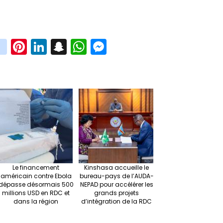
in
Pi
Li
S
W
M
i
st
nt
n
n
h
es
t
ag
er
ke
a
at
se
r
ra
es
dI
pc
sA
n
m
t
n
h
p
ge
at
p
r
Le financement
Kinshasa accueille le
américain contre Ebola
bureau-pays de l’AUDA-
dépasse désormais 500
NEPAD pour accélérer les
millions USD en RDC et
grands projets
dans la région
d’intégration de la RDC