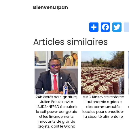
Bienvenu Ipan
S
Fa
T
h
ce
w
Articles similaires
ar
b
t
e
o
e
o
k
24h après sa signature,
MMG Kinsevere renforce
Julien Paluku invite
l’autonomie agricole
l’AUDA-NEPAD à soutenir
des communautés
le soft power congolais
locales pour consolider
et les financements
la sécurité alimentaire
innovants de grands
projets, dont le Grand