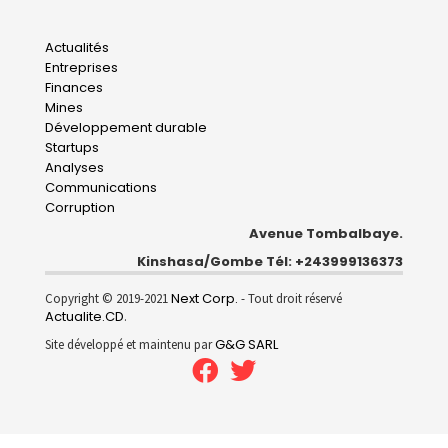
Main
Actualités
Entreprises
navigation
Finances
Mines
Développement durable
Startups
Analyses
Communications
Corruption
Avenue Tombalbaye.
Kinshasa/Gombe Tél: +243999136373
Next Corp.
Copyright © 2019-2021
- Tout droit réservé
Actualite.CD
.
G&G SARL
Site développé et maintenu par