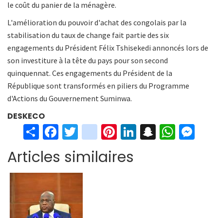
le coût du panier de la ménagère.
L'amélioration du pouvoir d'achat des congolais par la
stabilisation du taux de change fait partie des six
engagements du Président Félix Tshisekedi annoncés lors de
son investiture à la tête du pays pour son second
quinquennat. Ces engagements du Président de la
République sont transformés en piliers du Programme
d'Actions du Gouvernement Suminwa.
DESKECO
S
Fa
T
in
Pi
Li
S
W
M
h
ce
wi
st
nt
n
n
h
es
Articles similaires
ar
b
tt
ag
er
ke
a
at
se
e
o
er
ra
es
dI
pc
sA
n
o
m
t
n
h
p
ge
k
at
p
r