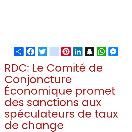
Share
Facebook
Twitter
instagram
Pinterest
LinkedIn
Snapchat
Whats
Me
RDC: Le Comité de
Conjoncture
Économique promet
des sanctions aux
spéculateurs de taux
de change