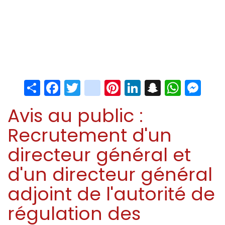
Share
Facebook
Twitter
instagram
Pinterest
LinkedIn
Snapchat
Whats
Me
Avis au public :
Recrutement d'un
directeur général et
d'un directeur général
adjoint de l'autorité de
régulation des