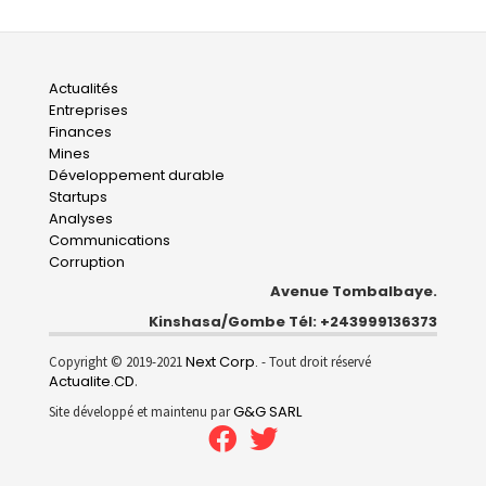
Main
Actualités
Entreprises
navigation
Finances
Mines
Développement durable
Startups
Analyses
Communications
Corruption
Avenue Tombalbaye.
Kinshasa/Gombe Tél: +243999136373
Next Corp.
Copyright © 2019-2021
- Tout droit réservé
Actualite.CD
.
G&G SARL
Site développé et maintenu par