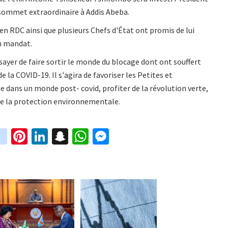
n sommet extraordinaire à Addis Abeba.
n RDC ainsi que plusieurs Chefs d'État ont promis de lui
on mandat.
sayer de faire sortir le monde du blocage dont ont souffert
la COVID-19. Il s'agira de favoriser les Petites et
dans un monde post- covid, profiter de la révolution verte,
rne la protection environnementale.
in
Pi
Li
S
W
M
i
st
nt
n
n
h
es
t
ag
er
ke
a
at
se
r
ra
es
dI
pc
sA
n
m
t
n
h
p
ge
at
p
r