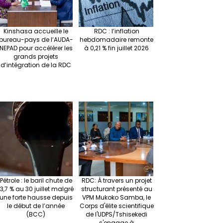
Kinshasa accueille le
RDC : l’inflation
bureau-pays de l’AUDA-
hebdomadaire remonte
NEPAD pour accélérer les
à 0,21 % fin juillet 2026
grands projets
d’intégration de la RDC
Pétrole : le baril chute de
RDC: À travers un projet
13,7 % au 30 juillet malgré
structurant présenté au
une forte hausse depuis
VPM Mukoko Samba, le
le début de l’année
Corps d'élite scientifique
(BCC)
de l'UDPS/Tshisekedi
s'engage à