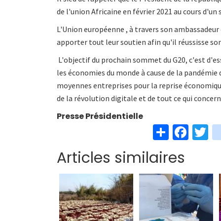
de l'union Africaine en février 2021 au cours d'u
L'Union européenne , à travers son ambassadeur e
apporter tout leur soutien afin qu'il réussisse s
L'objectif du prochain sommet du G20, c'est d'es
les économies du monde à cause de la pandémie de 
moyennes entreprises pour la reprise économique 
de la révolution digitale et de tout ce qui conce
Presse Présidentielle
S
Fa
T
h
ce
w
Articles similaires
ar
b
t
e
o
e
o
k