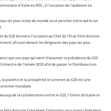
entiaire d'Italie en RDC, à l'occasion de l'audience lui
pays les plus riches du monde va se pencher entre autre sur
9.
 du G20 donnera l'occasion au Chef de l'Etat Felix Antoine
inent africain devant les dirigeants des pays les plus
avoir que son pays qui vient d'assumer la présidence du G20
trimestre de l'année 2020 afin de passer le flambeau à un
n, la planète et la prospérité le sommet du G20 est une
'économie mondiale.
aucoup de la collaboration entre le G20, l'Union africaine et
ique Félix Antoine Tshisekedi Tshilombo sera investi Président