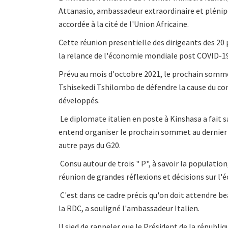
Attanasio, ambassadeur extraordinaire et plénipot
accordée à la cité de l'Union Africaine.
Cette réunion presentielle des dirigeants des 20 
la relance de l'économie mondiale post COVID-1
Prévu au mois d'octobre 2021, le prochain sommet
Tshisekedi Tshilombo de défendre la cause du cont
développés.
Le diplomate italien en poste à Kinshasa a fait s
entend organiser le prochain sommet au dernier 
autre pays du G20.
Consu autour de trois " P", à savoir la populatio
réunion de grandes réflexions et décisions sur l
C'est dans ce cadre précis qu'on doit attendre be
la RDC, a souligné l'ambassadeur Italien.
Il sied de rappeler que le Président de la républ