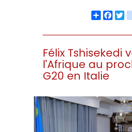
Share
Face
T
Félix Tshisekedi 
l'Afrique au pr
G20 en Italie