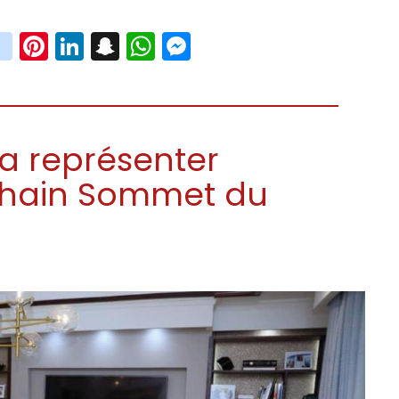
book
witter
instagram
Pinterest
LinkedIn
Snapchat
WhatsApp
Messenger
va représenter
ochain Sommet du