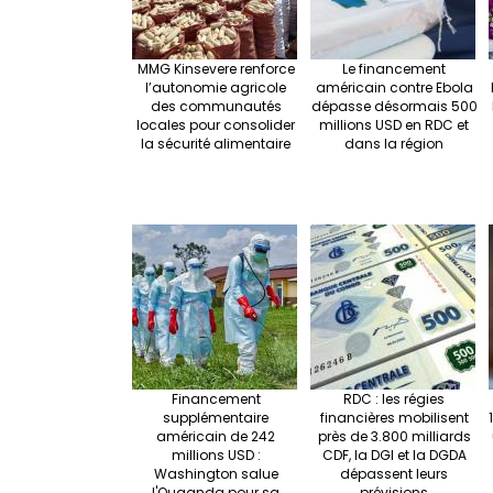
MMG Kinsevere renforce
Le financement
l’autonomie agricole
américain contre Ebola
des communautés
dépasse désormais 500
locales pour consolider
millions USD en RDC et
la sécurité alimentaire
dans la région
Financement
RDC : les régies
supplémentaire
financières mobilisent
américain de 242
près de 3.800 milliards
millions USD :
CDF, la DGI et la DGDA
Washington salue
dépassent leurs
l'Ouganda pour sa
prévisions