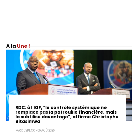
Une !
RDC: à l'IGF, "le contrôle systémique ne
remplace pas la patrouille financière, mais
la subtilise davantage", affirme Christophe
Bitasimwa
PAR DESKECO - 06 AOÛ 2026