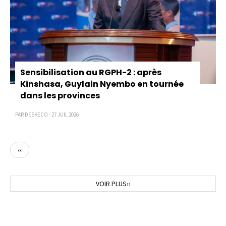
Sensibilisation au RGPH-2 : après
Kinshasa, Guylain Nyembo en tournée
dans les provinces
PAR DESKECO - 27 JUIL 2026
Page
‹‹
précédente
Page
VOIR PLUS››
suivante