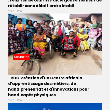
: Félix Tshisekedi instruit le gouvernement de
rétablir sans délai l'ordre établi
02 AOÛ 2026
Actualités
RDC: création d'un Centre africain
d'apprentissage des métiers, de
handipreneuriat et d'innovations pour
handicapés physiques
02 AOÛ 2026